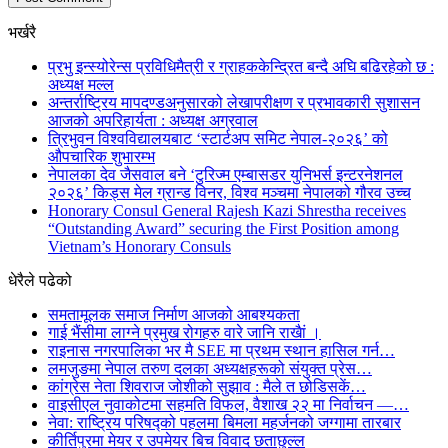
भर्खरै
प्रभु इन्स्योरेन्स प्रविधिमैत्री र ग्राहककेन्द्रित बन्दै अघि बढिरहेको छ :
अध्यक्ष मल्ल
अन्तर्राष्ट्रिय मापदण्डअनुसारको लेखापरीक्षण र प्रभावकारी सुशासन
आजको अपरिहार्यता : अध्यक्ष अग्रवाल
त्रिभुवन विश्वविद्यालयबाट ‘स्टार्टअप समिट नेपाल-२०२६’ को
औपचारिक शुभारम्भ
नेपालका देव जैसवाल बने ‘टुरिज्म एम्बासडर युनिभर्स इन्टरनेशनल
२०२६’ किड्स मेल ग्रान्ड विनर, विश्व मञ्चमा नेपालको गौरव उच्च
Honorary Consul General Rajesh Kazi Shrestha receives
“Outstanding Award” securing the First Position among
Vietnam’s Honorary Consuls
धेरैले पढेको
समतामूलक समाज निर्माण आजको आबश्यकता
गाई भैंसीमा लाग्ने प्रमुख रोगहरु वारे जानि राखैां ।
राइनास नगरपालिका भर मै SEE मा प्रथम स्थान हासिल गर्न…
लमजुङमा नेपाल तरुण दलका अध्यक्षहरूको संयुक्त प्रेस…
कांग्रेस नेता शिवराज जोशीको सुझाव : मैले त छोडिसकें…
वाइसीएल नुवाकोटमा सहमति विफल, वैशाख २२ मा निर्वाचन —…
नेवा: राष्ट्रिय परिषद्को पहलमा बिमला महर्जनको जग्गामा तारबार
कीर्तिपुरमा मेयर र उपमेयर बिच विवाद छताछुल्ल