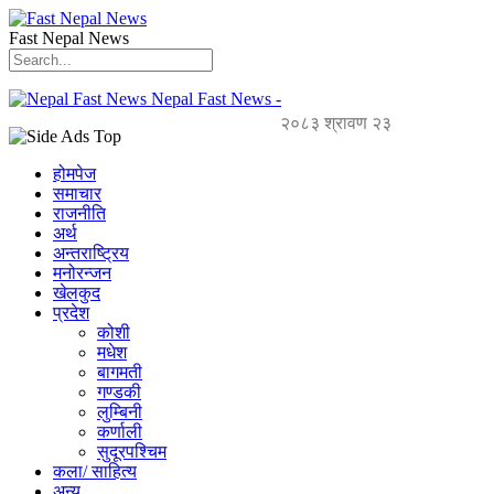
Fast Nepal News
Nepal Fast News -
२०८३ श्रावण २३
होमपेज
समाचार
राजनीति
अर्थ
अन्तराष्ट्रिय
मनोरन्जन
खेलकुद
प्रदेश
कोशी
मधेश
बागमती
गण्डकी
लुम्बिनी
कर्णाली
सुदूरपश्चिम
कला/ साहित्य
अन्य