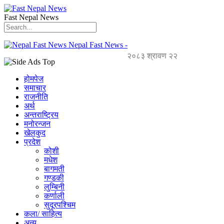
Fast Nepal News
Nepal Fast News -
२०८३ श्रावण २२
होमपेज
समाचार
राजनीति
अर्थ
अन्तराष्ट्रिय
मनोरन्जन
खेलकुद
प्रदेश
कोशी
मधेश
बागमती
गण्डकी
लुम्बिनी
कर्णाली
सुदूरपश्चिम
कला/ साहित्य
अन्य