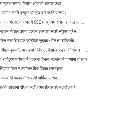
तामूलक समाज निर्माण आजको आबश्यकता
 भैंसीमा लाग्ने प्रमुख रोगहरु वारे जानि राखैां ।
इनास नगरपालिका भर मै SEE मा प्रथम स्थान हासिल गर्न…
जुङमा नेपाल तरुण दलका अध्यक्षहरूको संयुक्त प्रेस…
ग्रेस नेता शिवराज जोशीको सुझाव : मैले त छोडिसकें…
इसीएल नुवाकोटमा सहमति विफल, वैशाख २२ मा निर्वाचन —…
ा: राष्ट्रिय परिषद्को पहलमा बिमला महर्जनको जग्गामा तारबार
्तिपुरमा मेयर र उपमेयर बिच विवाद छताछुल्ल
मकन्या विद्यालयको ७७ औं ‌‌वार्षिक ‌उत्सव…
्पादेवी डाँडामा दक्षिणकाली नगरपलिकाको चलखेलबारे…