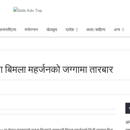
अन्तराष्ट्रिय
मनोरन्जन
खेलकुद
प्रदेश
कला/ साहित्य
अन्य
लमा बिमला महर्जनको जग्गामा तारबार
अन
 १२० मा नेपाल सरकारको सडक विभागले जग्गाधनी बिमला महर्जनको निजी जग्गामा बिना