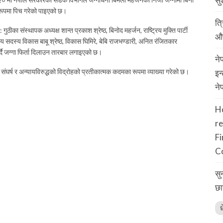
सु
 रूपमा पिच गरेको पाइएको छ।
त्
ुठीका संस्थापक अध्यक्ष शान्त प्रकाश श्रेष्ठ, बिनोद महर्जन, राष्ट्रिय मुक्ति पार्टी
औप
द्रीय सदस्य विकास बाबू श्रेष्ठ, विकास घिमिरे, बेबि राजभण्डारी, अनित रंजितकार
ै जग्गा फिर्ता दिलाउन तारबार लगाइएको छ।
ने
संघर्ष र अन्यायविरुद्धको विद्रोहको प्रतीकात्मक कदमका रूपमा व्याख्या गरेको छ।
इन
ने
H
r
F
C
सु
छा
ध