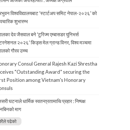
शासन आजको अपरिहार्यता : अध्यक्ष अग्रवाल
रिभुवन विश्वविद्यालयबाट ‘स्टार्टअप समिट नेपाल-२०२६’ को
चारिक शुभारम्भ
पालका देव जैसवाल बने ‘टुरिज्म एम्बासडर युनिभर्स
्टरनेशनल २०२६’ किड्स मेल ग्रान्ड विनर, विश्व मञ्चमा
पालको गौरव उच्च
onorary Consul General Rajesh Kazi Shrestha
eceives “Outstanding Award” securing the
irst Position among Vietnam’s Honorary
onsuls
नसरी घटनाले धार्मिक स्वतन्त्रतामाथि प्रहार : निष्पक्ष
नबिनको माग
ेरैले पढेको