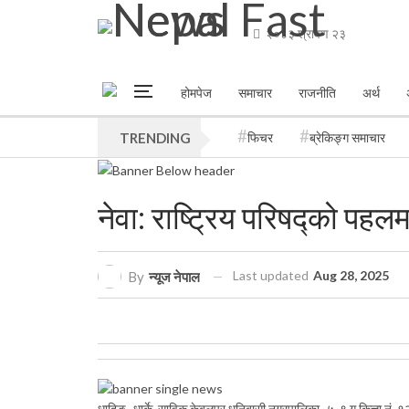
२०८३ श्रावण २३
होमपेज
समाचार
राजनीति
अर्थ
TRENDING
फिचर
ब्रेकिङ्ग समाचार
नेवा: राष्ट्रिय परिषद्को पह
Last updated
Aug 28, 2025
By
न्यूज नेपाल
धादिङ–धार्के, साविक केबलपुर धुनिबासी नगरपालिका–५, ९ ग कित्ता नं.