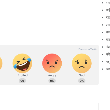
सम
गाई
रा
लम
कां
वा
नेव
कीर
पद्
चम