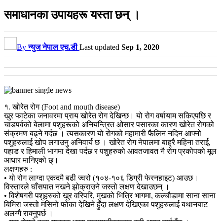
समाधानका उपायहरू यस्ता छन् ।
By
न्युज नेपाल एच.डी
Last updated
Sep 1, 2020
१. खोरेत रोग (Foot and mouth disease)
खुर फाटेका जनावरमा प्राय खोरेत रोग देखिन्छ। यो रोग वर्षायाम सकिएपछि र
चाडपर्वको बेलामा पशुहरूको अनियन्त्रित ओसार पसारका कारण खोरेत रोगको
संक्रमण बढ्ने गर्दछ । त्यसकारण यो रोगको महामारी फैलिन नदिन‍ आफ्नो
पशुहरुलाई खोप लगाउनु अनिवार्य छ । खोरेत रोग नेपालमा बाह्रै महिना तराई,
पहाड र हिमाली भागमा देखा पर्दछ र पशुहरुको आवतजावत नै रोग प्रकोपको मूल
आधार मानिएको छ्।
लक्षणहरु :
• यो रोग लाग्दा एकदमै बढी ज्वरो (१०४-१०६ डिग्री फेरनहाइट) आउछ।
विस्तारले घाँसपात नखने झोक्राउने जस्तो लक्षण देखाउछन् ।
• विशेषगरी पशुहरुको खुर वरिपरि, मुखको भित्रि भागमा, कल्चौडामा साना साना
बिमिरा जस्तो मसिनो फोका देखिने हुँदा लक्षण देखिएका पशुहरुलाई बथानबाट
अलग्गै राक्नुपर्छ ।