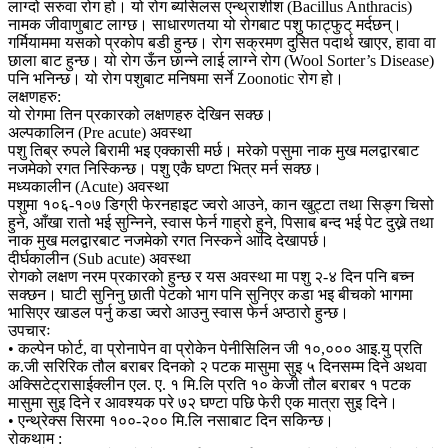
लाग्दो सरुवा रोग हो। यो रोग ब्यसिलस एन्थ्राशीश (Bacillus Anthracis)
नामक जीवाणुबाट लाग्छ। साधारणतया यो रोगबाट पशु फाट्फुट् मर्दछन्।
गर्मियाममा यसको प्रकोप बडी हुन्छ। रोग सक्रमण दुसित पदार्थ खाएर, हावा वा
छाला बाट हुन्छ। यो रोग ऊँन छान्ने लाई लाग्ने रोग (Wool Sorter’s Disease)
पनि भनिन्छ। यो रोग पशुबाट मनिषमा सर्ने Zoonotic रोग हो।
लक्षणहरु:
यो रोगमा तिन प्रकारको लक्षणहरु देखिन सक्छ।
अल्पकालिन (Pre acute) अवस्था
पशु तिब्र रुपले बिरामी भइ एक्कासी मर्छ। मरेको पसुमा नाक मुख मलद्वारबाट
नजमेको रगत निस्किन्छ। पशु एकै घण्टा भित्र मर्न सक्छ।
मध्यकालीन (Acute) अवस्था
पशुमा १०६-१०७ डिग्री फेरनहाइट ज्वरो आउने, कान खुट्टा तथा सिङ्ग चिसो
हुने, आँखा रातो भई सुन्निने, स्वास फेर्न गाह्रो हुने, पिसाब बन्द भई पेट दुख्ने तथा
नाक मुख मलद्वारबाट नजमेको रगत निस्कने आदि देखापर्छ।
दीर्घकालीन (Sub acute) अवस्था
रोगको लक्षण नरम प्रकारको हुन्छ र यस अवस्था मा पशु २-४ दिन पनि बच्न
सक्छन। घाटी सुनिनु छाती पेटको भाग पनि सुनिएर कडा भइ बीचको भागमा
भासिएर खाडल पर्नु कडा ज्वरो आउनु स्वास फेर्न अप्ठारो हुन्छ।
उपचारः
• कल्पेन फोर्ट, वा प्रोनापेन वा प्रोकेन पेनीसिलिन जी १०,००० आइ.यु प्रति
क.जी सरिरिक तौल बराबर दिनको २ पटक मासुमा सुइ ५ दिनसम्म दिने अथवा
अक्सिटेट्रासाईक्लीन एल. ए. १ मि.लि प्रति १० केजी तौल बराबर १ पटक
मासुमा सुइ दिने र आवश्यक परे ७२ घण्टा पछि फेरी एक मात्रा सुइ दिने।
• एन्थ्रेक्स सिरमा १००-२०० मि.लि नसाबाट दिन सकिन्छ।
रोकथाम :