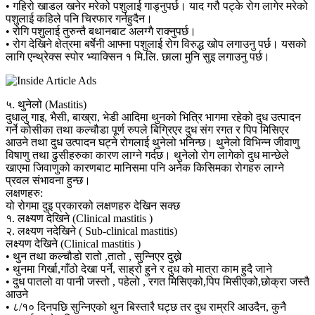
• गहिरो खाडल खनेर मरेको पशुलाई गाड्नुपर्छ। याद गरौ पट्के रोग लागेर मरेको
पशुलाई कहिले पनि चिरफार गर्नहुदैन।
• रोगि पशुलाई तुरुन्तै बथानबाट अलग्गै राक्नुपर्छ।
• रोग देखिने क्षेत्रमा बर्षेनी आफ्ना पशुलाई रोग विरुद्ध खोप लगाउनु पर्छ। यसको
लागि एन्थ्रेक्स स्पोर भ्याक्सिन १ मि.लि. छाला मुनि सुइ लगाउनु पर्छ।
५. थुनेलो (Mastitis)
दुधालु गाइ, भैसी, बाख्रा, भेडी आदिमा थुनको भित्रि भागमा रहेको दुध उत्पादन
गर्ने कोसीका तथा कल्चौडा पूर्ण रुपले बिग्रिएर दुध संग रगत र पिप मिसिएर
आउने तथा दुध उत्पादन घट्ने रोगलाई थुनेलो भनिन्छ। थुनेलो विभिन्न जीवाणु
विषाणु तथा ढुसीहरुका कारण लाग्ने गर्दछ। थुनेलो रोग लागेको दुध मान्छेले
खाएमा जिवाणुको कारणबाट मानिसमा पनि अनेक किसिमका रोगहरु लाग्ने
प्रवल संभावना हुन्छ।
लक्षणहरु:
यो रोगमा दुइ प्रकारको लक्षणहरु देखिन सक्छ
१. लक्ष्यण देखिने (Clinical mastitis )
२. लक्ष्यण नदेखिने ( Sub-clinical mastitis)
लक्ष्यण देखिने (Clinical mastitis )
• थुन तथा कल्चौडो रातो ,तातो , सुन्निएर दुख्ने
• थुनमा गिर्खा,गाँठो देखा पर्ने, साह्रो हुने र दुध को मात्रा काम हुदै जाने
• दुध पातलो वा पानी जस्तो , पहेलो , रगत मिसिएको,पिप मिसीएको,छोक्रा जस्तै
आउने
• ८/१० दिनपछि सुन्निएको थुन बिस्तारै घट्छ तर दुध राम्ररि आउदैन, कुनै