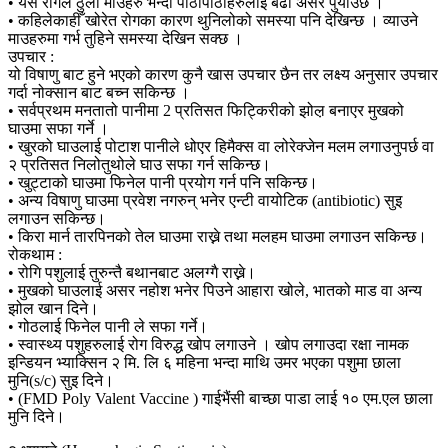
• यस रोगले ठुला माउहरु भन्दा पाठापाठीहरुलाइ बढी असर पुर्याउँछ ।
• कहिलेकाहीँ खोरेत रोगका कारण थुनिलोको समस्या पनि देखिन्छ । व्याउने
माउहरुमा गर्भ तुहिने समस्या देखिन सक्छ ।
उपचार :
यो विषाणु बाट हुने भएको कारण कुनै खास उपचार छैन तर लक्ष्य अनुसार उपचार
गर्दा नोक्सान बाट बच्न सकिन्छ ।
• सर्वप्रथम मनतातो पानीमा 2 प्रतिसत फिट्किरीको झोल़ बनाएर मुखको
घाउमा सफा गर्ने ।
• खुरको घाउलाई पोटाश पानीले धोएर हिमैक्स वा लोरेक्जेन मलम लगाउनुपर्छ वा
२ प्रतिसत निलोतुथोले घाउ सफा गर्न सकिन्छ।
• खुट्टाको घाउमा फिनेल पानी प्रयोग गर्न पनि सकिन्छ।
• अन्य विषाणु घाउमा प्रवेश नगरुन् भनेर एन्टी वायोटिक (antibiotic) सुइ
लगाउन सकिन्छ।
• किरा मार्न तारपिनको तेल घाउमा राख्ने तथा मलहम घाउमा लगाउन सकिन्छ।
रोकथाम :
• रोगि पशुलाई तुरुन्तै बथानबाट अलग्गै राख्ने।
• मुखको घाउलाई असर नहोश भनेर पिउने आहारा खोले, भातको माड वा अन्य
झोल खान दिने।
• गोठलाई फिनेल पानी ले सफा गर्ने।
• स्वास्थ्य पशुहरुलाई रोग विरुद्ध खोप लगाउने । खोप लगाउदा रक्षा नामक
इन्डियन भ्याक्सिन २ मि. लि ६ महिना भन्दा माथि उमर भएका पशुमा छाला
मुनि(s/c) सुइ दिने।
• (FMD Poly Valent Vaccine ) गाईभैंसी बाच्छा पाडा लाई १० एम.एल छाला
मुनि दिने।