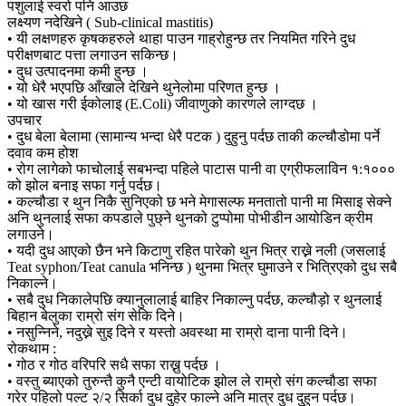
पशुलाई स्वरो पनि आउछ
लक्ष्यण नदेखिने ( Sub-clinical mastitis)
• यी लक्षणहरु कृषकहरुले थाहा पाउन गाह्रोहुन्छ तर नियमित गरिने दुध
परीक्षणबाट पत्ता लगाउन सकिन्छ।
• दुध उत्पादनमा कमी हुन्छ ।
• यो धेरै भएपछि आँखाले देखिने थुनेलोमा परिणत हुन्छ ।
• यो खास गरी ईकोलाइ (E.Coli) जीवाणुको कारणले लाग्दछ ।
उपचार
• दुध बेला बेलामा (सामान्य भन्दा धेरै पटक ) दुहुनु पर्दछ ताकी कल्चौडोमा पर्ने
दवाव कम होश
• रोग लागेको फाचोलाई सबभन्दा पहिले पाटास पानी वा एग्रीफलाविन १:१०००
को झोल बनाइ सफा गर्नु पर्दछ।
• कल्चौडा र थुन निकै सुनिएको छ भने मेगासल्फ मनतातो पानी मा मिसाइ सेक्ने
अनि थुनलाई सफा कपडाले पुछ्ने थुनको टुप्पोमा पोभीडीन आयोडिन क्रीम
लगाउने।
• यदी दुध आएको छैन भने किटाणु रहित पारेको थुन भित्र राख्ने नली (जसलाई
Teat syphon/Teat canula भनिन्छ ) थुनमा भित्र घुमाउने र भित्रिएको दुध सबै
निकाल्ने।
• सबै दुध निकालेपछि क्यानुलालाई बाहिर निकाल्नु पर्दछ, कल्चौड़ो र थुनलाई
बिहान बेलुका राम्रो संग सेकि दिने।
• नसुन्निने, नदुख्ने सुइ दिने र यस्तो अवस्था मा राम्रो दाना पानी दिने।
रोकथाम :
• गोठ र गोठ वरिपरि सधै सफा राख्नु पर्दछ ।
• वस्तु ब्याएको तुरुन्तै कुनै एन्टी वायोटिक झोल ले राम्रो संग कल्चौडा सफा
गरेर पहिलो पल्ट २/२ सिर्का दुध दुहेर फाल्ने अनि मात्र दुध दुहुन पर्दछ।