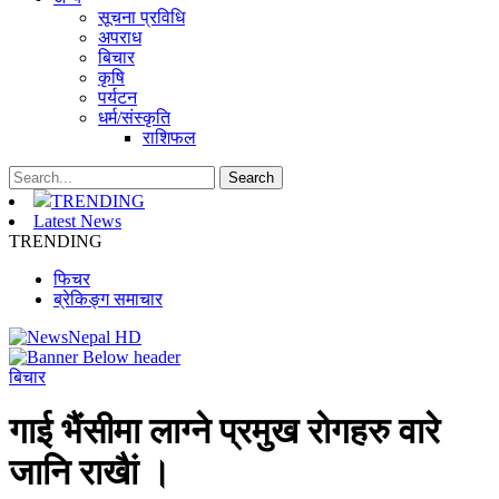
सूचना प्रविधि
अपराध
बिचार
कृषि
पर्यटन
धर्म/संस्कृति
राशिफल
TRENDING
Latest News
TRENDING
फिचर
ब्रेकिङ्ग समाचार
बिचार
गाई भैंसीमा लाग्ने प्रमुख रोगहरु वारे
जानि राखैां ।