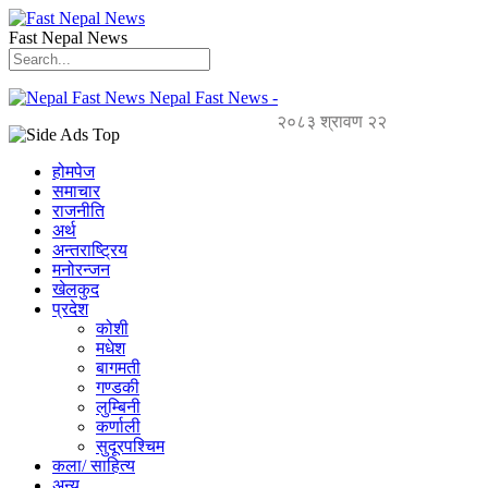
Fast Nepal News
Nepal Fast News -
२०८३ श्रावण २२
होमपेज
समाचार
राजनीति
अर्थ
अन्तराष्ट्रिय
मनोरन्जन
खेलकुद
प्रदेश
कोशी
मधेश
बागमती
गण्डकी
लुम्बिनी
कर्णाली
सुदूरपश्चिम
कला/ साहित्य
अन्य