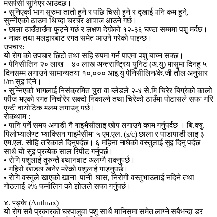
मंसपेसी सुनिएर आउदछ।
• सुनिएको भाग सुरुमा तातो हुने र पछि चिसो हुने र दुखाई पनि कम हुने,
सुन्नीएको ठाउमा थिच्दा चरचर आवाज आउने गर्छ।
• छाला ठाउँठाउँमा फुट्ने गर्छ र लक्षण देखेको १२-३६ घण्टा सम्ममा पशु मर्दछ।
• नाक तथा मलद्वारबाट रगत समेत आउने गरेको पाइन्छ।
उपचार:
यो रोग को उपचार छिटो तथा सहि रुपमा गर्न पाएमा पशु बाच्न सक्छ।
• पेनिसीलिन २० लाख – ४० लाख अन्तराष्ट्रिय युनिट (अ.यु) मासुमा दिनहु ५
दिनसम्म लगाउने सामान्यतया १०,००० आइ.यु पेनिसीलिन/के.जी तौल अनुसार
i/m सुइ दिने।
• सुन्निएको भागलाई निसंक्रमित चुरा वा ब्लेडले २-४ से.मि चिरेर बिग्रेको कालो
फीज भएको रगत निचोरेर सक्दो निकाल्ने तथा चिरेको ठाउँमा पोटासले सफा गरि
एन्टी वायोटिक मलम लगाउनु पर्छ।
रोकथाम :
• पानि पर्ने समय अगाडी नै गाइभैसीलाइ खोप लगाउने काम गर्नुपर्दछ । बि.क्यु.
पिलोभ्यालेण्ट भ्याक्सिन गाइभैसीमा ५ एम.एल. (s/c) छाला र पाडापाडी लाइ ३
एम.एल. सोहि तरिकाले दिनुपर्दछ। ६ महिना नाघेको वस्तुलाई सुइ दिनु पर्दछ
साथै यो सुइ प्रत्येक साल रिपीट गर्नुपर्छ।
• रोगि पशुलाई तुरुन्तै बथानबाट अलग्गै राक्नुपर्छ।
• गहिरो खाडल खनेर मरेको पशुलाई गाड्नुपर्छ।
• रोगि वस्तुले खाएको खाना, पानी, घास, निरोगी वस्तुभाउलाई नदिने तथा
गोठलाई २% फर्मालिन को झोलले सफा गर्नुपर्छ।
४. पड्के (Anthrax)
यो रोग सबै प्रकारको घरपालुवा पशु साथै मानिसमा समेत लाग्ने सबैभन्दा डर