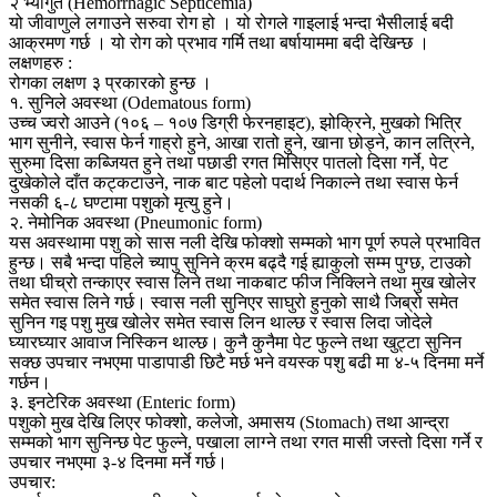
२ भ्यागुते (Hemorrhagic Septicemia)
यो जीवाणुले लगाउने सरुवा रोग हो । यो रोगले गाइलाई भन्दा भैसीलाई बदी
आक्रमण गर्छ । यो रोग को प्रभाव गर्मि तथा बर्षायाममा बदी देखिन्छ ।
लक्षणहरु :
रोगका लक्षण ३ प्रकारको हुन्छ ।
१. सुनिले अवस्था (Odematous form)
उच्च ज्वरो आउने (१०६ – १०७ डिग्री फेरनहाइट), झोक्रिने, मुखको भित्रि
भाग सुनीने, स्वास फेर्न गाह्रो हुने, आखा रातो हुने, खाना छोड्ने, कान लत्रिने,
सुरुमा दिसा कब्जियत हुने तथा पछाडी रगत मिसिएर पातलो दिसा गर्ने, पेट
दुखेकोले दाँत कट्कटाउने, नाक बाट पहेलो पदार्थ निकाल्ने तथा स्वास फेर्न
नसकी ६-८ घण्टामा पशुको मृत्यु हुने।
२. नेमोनिक अवस्था (Pneumonic form)
यस अवस्थामा पशु को सास नली देखि फोक्शो सम्मको भाग पूर्ण रुपले प्रभावित
हुन्छ। सबै भन्दा पहिले च्यापु सुनिने क्रम बढ्दै गई ह्याकुलो सम्म पुग्छ, टाउको
तथा घीच्रो तन्काएर स्वास लिने तथा नाकबाट फीज निक्लिने तथा मुख खोलेर
समेत स्वास लिने गर्छ। स्वास नली सुनिएर साघुरो हुनुको साथै जिब्रो समेत
सुनिन गइ पशु मुख खोलेर समेत स्वास लिन थाल्छ र स्वास लिदा जोदेले
घ्यारघ्यार आवाज निस्किन थाल्छ। कुनै कुनैमा पेट फुल्ने तथा खुट्टा सुनिन
सक्छ उपचार नभएमा पाडापाडी छिटै मर्छ भने वयस्क पशु बढी मा ४-५ दिनमा मर्ने
गर्छन।
३. इनटेरिक अवस्था (Enteric form)
पशुको मुख देखि लिएर फोक्शो, कलेजो, अमासय (Stomach) तथा आन्द्रा
सम्मको भाग सुनिन्छ पेट फुल्ने, पखाला लाग्ने तथा रगत मासी जस्तो दिसा गर्ने र
उपचार नभएमा ३-४ दिनमा मर्ने गर्छ।
उपचार: