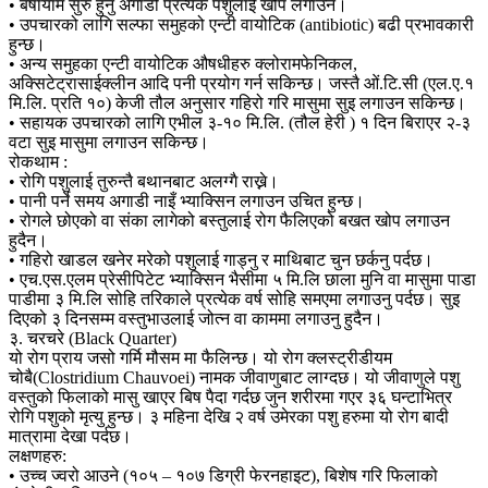
• बर्षायाम सुरु हुनु अगाडी प्रत्येक पशुलाई खोप लगाउने।
• उपचारको लागि सल्फा समुहको एन्टी वायोटिक (antibiotic) बढी प्रभावकारी
हुन्छ।
• अन्य समुहका एन्टी वायोटिक औषधीहरु क्लोरामफेनिकल,
अक्सिटेट्रासाईक्लीन आदि पनी प्रयोग गर्न सकिन्छ। जस्तै ओं.टि.सी (एल.ए.१
मि.लि. प्रति १०) केजी तौल अनुसार गहिरो गरि मासुमा सुइ लगाउन सकिन्छ।
• सहायक उपचारको लागि एभील ३-१० मि.लि. (तौल हेरी ) १ दिन बिराएर २-३
वटा सुइ मासुमा लगाउन सकिन्छ।
रोकथाम :
• रोगि पशुलाई तुरुन्तै बथानबाट अलग्गै राख्ने।
• पानी पर्ने समय अगाडी नाइँ भ्याक्सिन लगाउन उचित हुन्छ।
• रोगले छोएको वा संका लागेको बस्तुलाई रोग फैलिएको बखत खोप लगाउन
हुदैन।
• गहिरो खाडल खनेर मरेको पशुलाई गाड्नु र माथिबाट चुन छर्कनु पर्दछ।
• एच.एस.एलम प्रेसीपिटेट भ्याक्सिन भैसीमा ५ मि.लि छाला मुनि वा मासुमा पाडा
पाडीमा ३ मि.लि सोहि तरिकाले प्रत्येक वर्ष सोहि समएमा लगाउनु पर्दछ। सुइ
दिएको ३ दिनसम्म वस्तुभाउलाई जोत्न वा काममा लगाउनु हुदैन।
३. चरचरे (Black Quarter)
यो रोग प्राय जसो गर्मि मौसम मा फैलिन्छ। यो रोग क्लस्ट्रीडीयम
चोबै(Clostridium Chauvoei) नामक जीवाणुबाट लाग्दछ। यो जीवाणुले पशु
वस्तुको फिलाको मासु खाएर बिष पैदा गर्दछ जुन शरीरमा गएर ३६ घन्टाभित्र
रोगि पशुको मृत्यु हुन्छ। ३ महिना देखि २ वर्ष उमेरका पशु हरुमा यो रोग बादी
मात्रामा देखा पर्दछ।
लक्षणहरु:
• उच्च ज्वरो आउने (१०५ – १०७ डिग्री फेरनहाइट), बिशेष गरि फिलाको