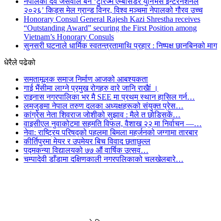
नेपालका देव जैसवाल बने ‘टुरिज्म एम्बासडर युनिभर्स इन्टरनेशनल
२०२६’ किड्स मेल ग्रान्ड विनर, विश्व मञ्चमा नेपालको गौरव उच्च
Honorary Consul General Rajesh Kazi Shrestha receives
“Outstanding Award” securing the First Position among
Vietnam’s Honorary Consuls
सुनसरी घटनाले धार्मिक स्वतन्त्रतामाथि प्रहार : निष्पक्ष छानबिनको माग
धेरैले पढेको
समतामूलक समाज निर्माण आजको आबश्यकता
गाई भैंसीमा लाग्ने प्रमुख रोगहरु वारे जानि राखैां ।
राइनास नगरपालिका भर मै SEE मा प्रथम स्थान हासिल गर्न…
लमजुङमा नेपाल तरुण दलका अध्यक्षहरूको संयुक्त प्रेस…
कांग्रेस नेता शिवराज जोशीको सुझाव : मैले त छोडिसकें…
वाइसीएल नुवाकोटमा सहमति विफल, वैशाख २२ मा निर्वाचन —…
नेवा: राष्ट्रिय परिषद्को पहलमा बिमला महर्जनको जग्गामा तारबार
कीर्तिपुरमा मेयर र उपमेयर बिच विवाद छताछुल्ल
पद्मकन्या विद्यालयको ७७ औं ‌‌वार्षिक ‌उत्सव…
चम्पादेवी डाँडामा दक्षिणकाली नगरपलिकाको चलखेलबारे…