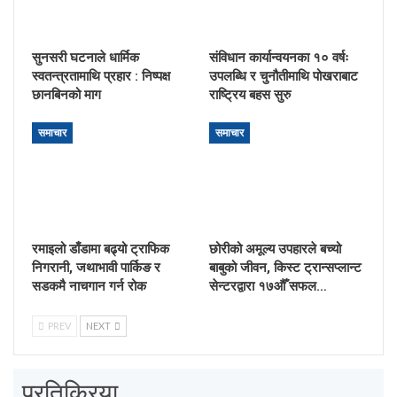
सुनसरी घटनाले धार्मिक
संविधान कार्यान्वयनका १० वर्षः
स्वतन्त्रतामाथि प्रहार : निष्पक्ष
उपलब्धि र चुनौतीमाथि पोखराबाट
छानबिनको माग
राष्ट्रिय बहस सुरु
समाचार
समाचार
रमाइलो डाँडामा बढ्यो ट्राफिक
छोरीको अमूल्य उपहारले बच्यो
निगरानी, जथाभावी पार्किङ र
बाबुको जीवन, किस्ट ट्रान्सप्लान्ट
सडकमै नाचगान गर्न रोक
सेन्टरद्वारा १७औँ सफल…
PREV
NEXT
प्रतिक्रिया