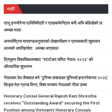
भर्खरै
प्रभु इन्स्योरेन्स प्रविधिमैत्री र ग्राहककेन्द्रित बन्दै अघि बढिरहेको छ :
अध्यक्ष मल्ल
अन्तर्राष्ट्रिय मापदण्डअनुसारको लेखापरीक्षण र प्रभावकारी सुशासन
आजको अपरिहार्यता : अध्यक्ष अग्रवाल
त्रिभुवन विश्वविद्यालयबाट ‘स्टार्टअप समिट नेपाल-२०२६’ को
औपचारिक शुभारम्भ
नेपालका देव जैसवाल बने ‘टुरिज्म एम्बासडर युनिभर्स इन्टरनेशनल २०२६’
किड्स मेल ग्रान्ड विनर, विश्व मञ्चमा नेपालको गौरव उच्च
Honorary Consul General Rajesh Kazi Shrestha
receives “Outstanding Award” securing the First
Position among Vietnam’s Honorary Consuls