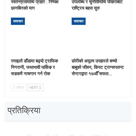
स्वतन्त्रतामाथि प्रहार : निष्पक्ष
उपलब्धि र चुनौतीमाथि पोखराबाट
छानबिनको माग
राष्ट्रिय बहस सुरु
समाचार
समाचार
रमाइलो डाँडामा बढ्यो ट्राफिक
छोरीको अमूल्य उपहारले बच्यो
निगरानी, जथाभावी पार्किङ र
बाबुको जीवन, किस्ट ट्रान्सप्लान्ट
सडकमै नाचगान गर्न रोक
सेन्टरद्वारा १७औँ सफल…
PREV
NEXT
प्रतिक्रिया