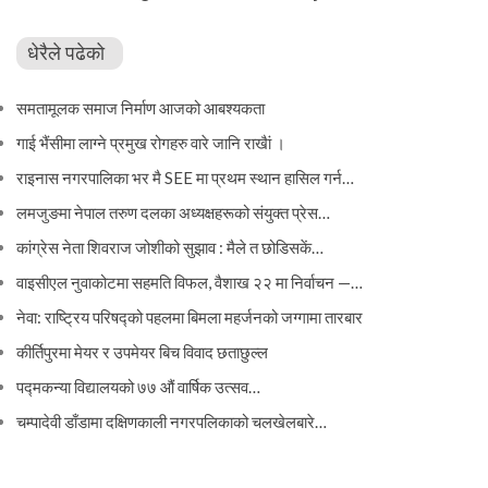
धेरैले पढेको
समतामूलक समाज निर्माण आजको आबश्यकता
गाई भैंसीमा लाग्ने प्रमुख रोगहरु वारे जानि राखैां ।
राइनास नगरपालिका भर मै SEE मा प्रथम स्थान हासिल गर्न…
लमजुङमा नेपाल तरुण दलका अध्यक्षहरूको संयुक्त प्रेस…
कांग्रेस नेता शिवराज जोशीको सुझाव : मैले त छोडिसकें…
वाइसीएल नुवाकोटमा सहमति विफल, वैशाख २२ मा निर्वाचन —…
नेवा: राष्ट्रिय परिषद्को पहलमा बिमला महर्जनको जग्गामा तारबार
कीर्तिपुरमा मेयर र उपमेयर बिच विवाद छताछुल्ल
पद्मकन्या विद्यालयको ७७ औं ‌‌वार्षिक ‌उत्सव…
चम्पादेवी डाँडामा दक्षिणकाली नगरपलिकाको चलखेलबारे…