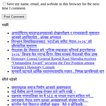
Save my name, email, and website in this browser for the next
time I comment.
भर्खरै
अन्तर्राष्ट्रिय मापदण्डअनुसारको लेखापरीक्षण र प्रभावकारी सुशासन
आजको अपरिहार्यता : अध्यक्ष अग्रवाल
त्रिभुवन विश्वविद्यालयबाट ‘स्टार्टअप समिट नेपाल-२०२६’ को
औपचारिक शुभारम्भ
नेपालका देव जैसवाल बने ‘टुरिज्म एम्बासडर युनिभर्स इन्टरनेशनल
२०२६’ किड्स मेल ग्रान्ड विनर, विश्व मञ्चमा नेपालको गौरव उच्च
Honorary Consul General Rajesh Kazi Shrestha receives
“Outstanding Award” securing the First Position among
Vietnam’s Honorary Consuls
सुनसरी घटनाले धार्मिक स्वतन्त्रतामाथि प्रहार : निष्पक्ष छानबिनको माग
धेरैले पढेको
समतामूलक समाज निर्माण आजको आबश्यकता
गाई भैंसीमा लाग्ने प्रमुख रोगहरु वारे जानि राखैां ।
राइनास नगरपालिका भर मै SEE मा प्रथम स्थान हासिल गर्न…
लमजुङमा नेपाल तरुण दलका अध्यक्षहरूको संयुक्त प्रेस…
कांग्रेस नेता शिवराज जोशीको सुझाव : मैले त छोडिसकें…