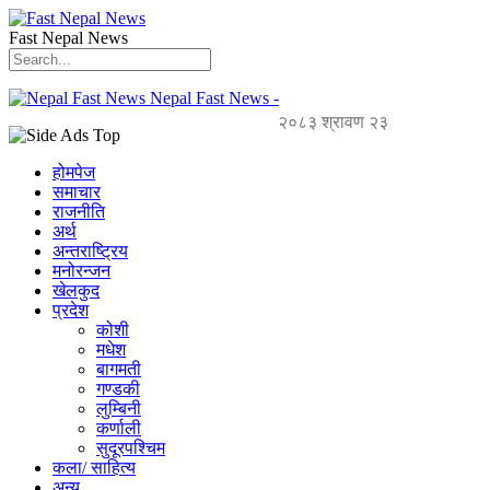
Fast Nepal News
Nepal Fast News -
२०८३ श्रावण २३
होमपेज
समाचार
राजनीति
अर्थ
अन्तराष्ट्रिय
मनोरन्जन
खेलकुद
प्रदेश
कोशी
मधेश
बागमती
गण्डकी
लुम्बिनी
कर्णाली
सुदूरपश्चिम
कला/ साहित्य
अन्य