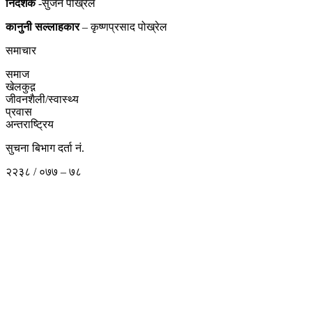
निर्देशक
-सुजन पोख्रेल
कानुनी
सल्लाहकार
– कृष्णप्रसाद पोख्रेल
समाचार
समाज
खेलकुद़़
जीवनशैली/स्वास्थ्य
प्रवास
अन्तराष्ट्रिय
सुचना बिभाग दर्ता नं.
२२३८ / ०७७ – ७८