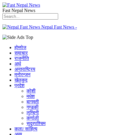
Fast Nepal News
Nepal Fast News -
होमपेज
समाचार
राजनीति
अर्थ
अन्तराष्ट्रिय
मनोरन्जन
खेलकुद
प्रदेश
कोशी
मधेश
बागमती
गण्डकी
लुम्बिनी
कर्णाली
सुदूरपश्चिम
कला/ साहित्य
अन्य