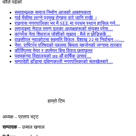
धेरैले पढेको
समतामूलक समाज निर्माण आजको आबश्यकता
गाई भैंसीमा लाग्ने प्रमुख रोगहरु वारे जानि राखैां ।
राइनास नगरपालिका भर मै SEE मा प्रथम स्थान हासिल गर्न…
लमजुङमा नेपाल तरुण दलका अध्यक्षहरूको संयुक्त प्रेस…
कांग्रेस नेता शिवराज जोशीको सुझाव : मैले त छोडिसकें…
वाइसीएल नुवाकोटमा सहमति विफल, वैशाख २२ मा निर्वाचन —…
नेवा: राष्ट्रिय परिषद्को पहलमा बिमला महर्जनको जग्गामा तारबार
कीर्तिपुरमा मेयर र उपमेयर बिच विवाद छताछुल्ल
पद्मकन्या विद्यालयको ७७ औं ‌‌वार्षिक ‌उत्सव…
चम्पादेवी डाँडामा दक्षिणकाली नगरपलिकाको चलखेलबारे…
हाम्रो टिम
अध्यक्ष – प्रताप भट्ट
सम्पादक
– उज्वल खनाल