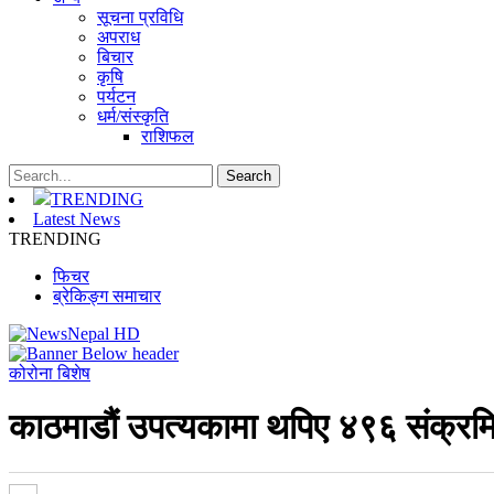
सूचना प्रविधि
अपराध
बिचार
कृषि
पर्यटन
धर्म/संस्कृति
राशिफल
TRENDING
Latest News
TRENDING
फिचर
ब्रेकिङ्ग समाचार
कोरोना बिशेष
काठमाडौं उपत्यकामा थपिए ४९६ संक्रम