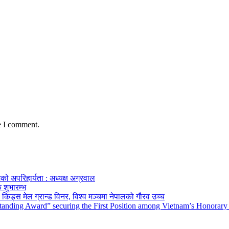
e I comment.
को अपरिहार्यता : अध्यक्ष अग्रवाल
 शुभारम्भ
किड्स मेल ग्रान्ड विनर, विश्व मञ्चमा नेपालको गौरव उच्च
tanding Award” securing the First Position among Vietnam’s Honorary