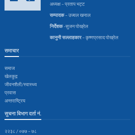
अध्यक्ष – प्रताप भट्ट
सम्पादक
– उज्वल खनाल
निर्देशक
-सुजन पोख्रेल
कानुनी
सल्लाहकार
– कृष्णप्रसाद पोख्रेल
समाचार
समाज
खेलकुद़़
जीवनशैली/स्वास्थ्य
प्रवास
अन्तराष्ट्रिय
सुचना बिभाग दर्ता नं.
२२३८ / ०७७ – ७८