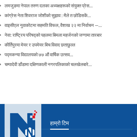
लमजुङमा नेपाल तरुण दलका अध्यक्षहरूको संयुक्त प्रेस…
कांग्रेस नेता शिवराज जोशीको सुझाव : मैले त छोडिसकें…
वाइसीएल नुवाकोटमा सहमति विफल, वैशाख २२ मा निर्वाचन —…
नेवा: राष्ट्रिय परिषद्को पहलमा बिमला महर्जनको जग्गामा तारबार
कीर्तिपुरमा मेयर र उपमेयर बिच विवाद छताछुल्ल
पद्मकन्या विद्यालयको ७७ औं ‌‌वार्षिक ‌उत्सव…
चम्पादेवी डाँडामा दक्षिणकाली नगरपलिकाको चलखेलबारे…
हाम्रो टिम