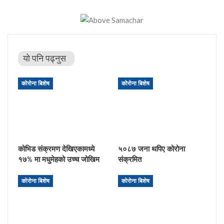
यो पनि पढ्नुस
कोरोना बिशेष
कोरोना बिशेष
कोभिड संक्रमण देखिएकामध्ये
५०८७ जना थपिए कोरोना
१७% मा मधुमेहको उच्च जोखिम
संक्रमित
कोरोना बिशेष
कोरोना बिशेष