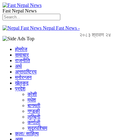
Fast Nepal News
Nepal Fast News -
२०८३ श्रावण २४
होमपेज
समाचार
राजनीति
अर्थ
अन्तराष्ट्रिय
मनोरन्जन
खेलकुद
प्रदेश
कोशी
मधेश
बागमती
गण्डकी
लुम्बिनी
कर्णाली
सुदूरपश्चिम
कला/ साहित्य
अन्य