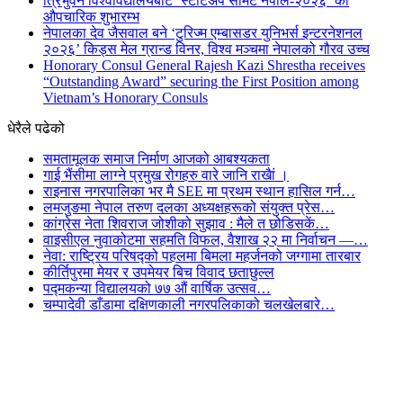
त्रिभुवन विश्वविद्यालयबाट ‘स्टार्टअप समिट नेपाल-२०२६’ को
औपचारिक शुभारम्भ
नेपालका देव जैसवाल बने ‘टुरिज्म एम्बासडर युनिभर्स इन्टरनेशनल
२०२६’ किड्स मेल ग्रान्ड विनर, विश्व मञ्चमा नेपालको गौरव उच्च
Honorary Consul General Rajesh Kazi Shrestha receives
“Outstanding Award” securing the First Position among
Vietnam’s Honorary Consuls
धेरैले पढेको
समतामूलक समाज निर्माण आजको आबश्यकता
गाई भैंसीमा लाग्ने प्रमुख रोगहरु वारे जानि राखैां ।
राइनास नगरपालिका भर मै SEE मा प्रथम स्थान हासिल गर्न…
लमजुङमा नेपाल तरुण दलका अध्यक्षहरूको संयुक्त प्रेस…
कांग्रेस नेता शिवराज जोशीको सुझाव : मैले त छोडिसकें…
वाइसीएल नुवाकोटमा सहमति विफल, वैशाख २२ मा निर्वाचन —…
नेवा: राष्ट्रिय परिषद्को पहलमा बिमला महर्जनको जग्गामा तारबार
कीर्तिपुरमा मेयर र उपमेयर बिच विवाद छताछुल्ल
पद्मकन्या विद्यालयको ७७ औं ‌‌वार्षिक ‌उत्सव…
चम्पादेवी डाँडामा दक्षिणकाली नगरपलिकाको चलखेलबारे…