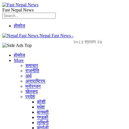
Fast Nepal News
होमपेज
Nepal Fast News -
२०८३ श्रावण २४
होमपेज
More
समाचार
राजनीति
अर्थ
अन्तराष्ट्रिय
मनोरन्जन
खेलकुद
प्रदेश
कोशी
मधेश
बागमती
गण्डकी
लुम्बिनी
कर्णाली