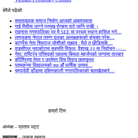
धेरैले पढेको
समतामूलक समाज निर्माण आजको आबश्यकता
गाई भैंसीमा लाग्ने प्रमुख रोगहरु वारे जानि राखैां ।
राइनास नगरपालिका भर मै SEE मा प्रथम स्थान हासिल गर्न…
लमजुङमा नेपाल तरुण दलका अध्यक्षहरूको संयुक्त प्रेस…
कांग्रेस नेता शिवराज जोशीको सुझाव : मैले त छोडिसकें…
वाइसीएल नुवाकोटमा सहमति विफल, वैशाख २२ मा निर्वाचन —…
नेवा: राष्ट्रिय परिषद्को पहलमा बिमला महर्जनको जग्गामा तारबार
कीर्तिपुरमा मेयर र उपमेयर बिच विवाद छताछुल्ल
पद्मकन्या विद्यालयको ७७ औं ‌‌वार्षिक ‌उत्सव…
चम्पादेवी डाँडामा दक्षिणकाली नगरपलिकाको चलखेलबारे…
हाम्रो टिम
अध्यक्ष – प्रताप भट्ट
सम्पादक
– उज्वल खनाल