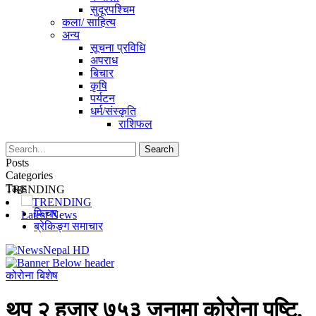
सुदूरपश्चिम
कला/ साहित्य
अन्य
सूचना प्रविधि
अपराध
बिचार
कृषि
पर्यटन
धर्म/संस्कृति
राशिफल
Posts
Categories
Tags
TRENDING
TRENDING
फिचर
Latest News
ब्रेकिङ्ग समाचार
कोरोना बिशेष
थप २ हजार ७५३ जनामा कोरोना पुष्टि,