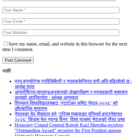
Save my name, email, and website in this browser for the next
time I comment.
भर्खरै
प्रभु इन्स्योरेन्स प्रविधिमैत्री र ग्राहककेन्द्रित बन्दै अघि बढिरहेको छ :
अध्यक्ष मल्ल
अन्तर्राष्ट्रिय मापदण्डअनुसारको लेखापरीक्षण र प्रभावकारी सुशासन
आजको अपरिहार्यता : अध्यक्ष अग्रवाल
त्रिभुवन विश्वविद्यालयबाट ‘स्टार्टअप समिट नेपाल-२०२६’ को
औपचारिक शुभारम्भ
नेपालका देव जैसवाल बने ‘टुरिज्म एम्बासडर युनिभर्स इन्टरनेशनल
२०२६’ किड्स मेल ग्रान्ड विनर, विश्व मञ्चमा नेपालको गौरव उच्च
Honorary Consul General Rajesh Kazi Shrestha receives
“Outstanding Award” securing the First Position among
Vietnam’s Honorary Consuls