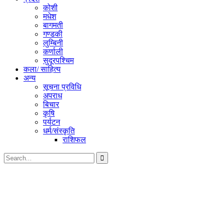
कोशी
मधेश
बागमती
गण्डकी
लुम्बिनी
कर्णाली
सुदूरपश्चिम
कला/ साहित्य
अन्य
सूचना प्रविधि
अपराध
बिचार
कृषि
पर्यटन
धर्म/संस्कृति
राशिफल