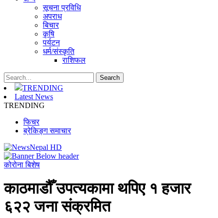
सूचना प्रविधि
अपराध
बिचार
कृषि
पर्यटन
धर्म/संस्कृति
राशिफल
TRENDING
Latest News
TRENDING
फिचर
ब्रेकिङ्ग समाचार
कोरोना बिशेष
काठमाडौँ उपत्यकामा थपिए १ हजार
६२२ जना संक्रमित