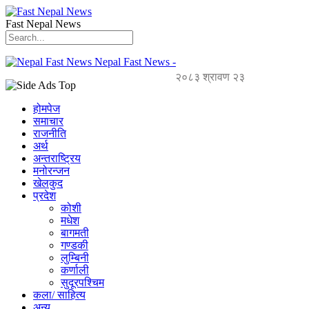
Fast Nepal News
Nepal Fast News -
२०८३ श्रावण २३
होमपेज
समाचार
राजनीति
अर्थ
अन्तराष्ट्रिय
मनोरन्जन
खेलकुद
प्रदेश
कोशी
मधेश
बागमती
गण्डकी
लुम्बिनी
कर्णाली
सुदूरपश्चिम
कला/ साहित्य
अन्य