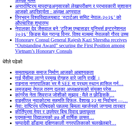
अध्यक्ष मल्ल
अन्तर्राष्ट्रिय मापदण्डअनुसारको लेखापरीक्षण र प्रभावकारी सुशासन
आजको अपरिहार्यता : अध्यक्ष अग्रवाल
त्रिभुवन विश्वविद्यालयबाट ‘स्टार्टअप समिट नेपाल-२०२६’ को
औपचारिक शुभारम्भ
नेपालका देव जैसवाल बने ‘टुरिज्म एम्बासडर युनिभर्स इन्टरनेशनल
२०२६’ किड्स मेल ग्रान्ड विनर, विश्व मञ्चमा नेपालको गौरव उच्च
Honorary Consul General Rajesh Kazi Shrestha receives
“Outstanding Award” securing the First Position among
Vietnam’s Honorary Consuls
धेरैले पढेको
समतामूलक समाज निर्माण आजको आबश्यकता
गाई भैंसीमा लाग्ने प्रमुख रोगहरु वारे जानि राखैां ।
राइनास नगरपालिका भर मै SEE मा प्रथम स्थान हासिल गर्न…
लमजुङमा नेपाल तरुण दलका अध्यक्षहरूको संयुक्त प्रेस…
कांग्रेस नेता शिवराज जोशीको सुझाव : मैले त छोडिसकें…
वाइसीएल नुवाकोटमा सहमति विफल, वैशाख २२ मा निर्वाचन —…
नेवा: राष्ट्रिय परिषद्को पहलमा बिमला महर्जनको जग्गामा तारबार
कीर्तिपुरमा मेयर र उपमेयर बिच विवाद छताछुल्ल
पद्मकन्या विद्यालयको ७७ औं ‌‌वार्षिक ‌उत्सव…
चम्पादेवी डाँडामा दक्षिणकाली नगरपलिकाको चलखेलबारे…