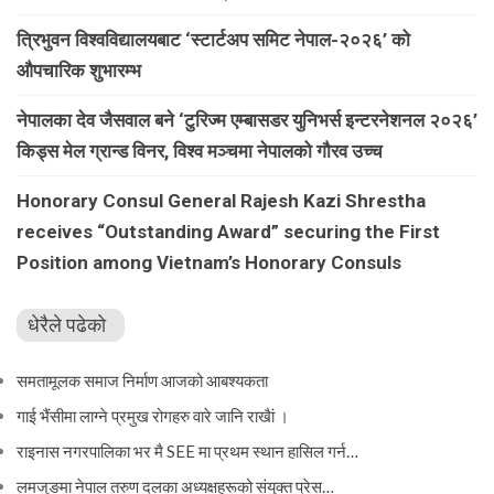
त्रिभुवन विश्वविद्यालयबाट ‘स्टार्टअप समिट नेपाल-२०२६’ को
औपचारिक शुभारम्भ
नेपालका देव जैसवाल बने ‘टुरिज्म एम्बासडर युनिभर्स इन्टरनेशनल २०२६’
किड्स मेल ग्रान्ड विनर, विश्व मञ्चमा नेपालको गौरव उच्च
Honorary Consul General Rajesh Kazi Shrestha
receives “Outstanding Award” securing the First
Position among Vietnam’s Honorary Consuls
धेरैले पढेको
समतामूलक समाज निर्माण आजको आबश्यकता
गाई भैंसीमा लाग्ने प्रमुख रोगहरु वारे जानि राखैां ।
राइनास नगरपालिका भर मै SEE मा प्रथम स्थान हासिल गर्न…
लमजुङमा नेपाल तरुण दलका अध्यक्षहरूको संयुक्त प्रेस…