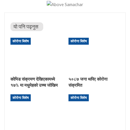
यो पनि पढ्नुस
कोरोना बिशेष
कोरोना बिशेष
कोभिड संक्रमण देखिएकामध्ये
५०८७ जना थपिए कोरोना
१७% मा मधुमेहको उच्च जोखिम
संक्रमित
कोरोना बिशेष
कोरोना बिशेष