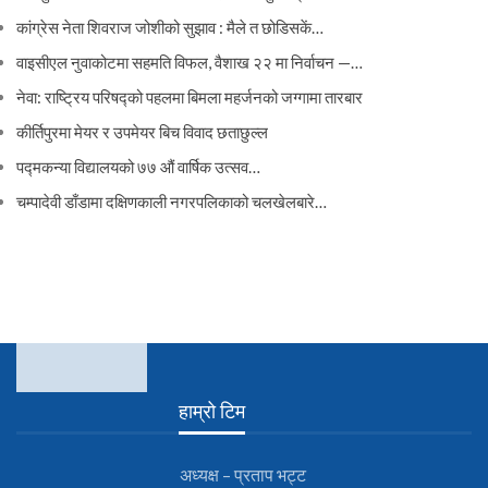
कांग्रेस नेता शिवराज जोशीको सुझाव : मैले त छोडिसकें…
वाइसीएल नुवाकोटमा सहमति विफल, वैशाख २२ मा निर्वाचन —…
नेवा: राष्ट्रिय परिषद्को पहलमा बिमला महर्जनको जग्गामा तारबार
कीर्तिपुरमा मेयर र उपमेयर बिच विवाद छताछुल्ल
पद्मकन्या विद्यालयको ७७ औं ‌‌वार्षिक ‌उत्सव…
चम्पादेवी डाँडामा दक्षिणकाली नगरपलिकाको चलखेलबारे…
हाम्रो टिम
अध्यक्ष – प्रताप भट्ट