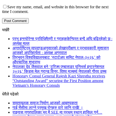
Save my name, email, and website in this browser for the next
time I comment.
भर्खरै
प्रभु इन्स्योरेन्स प्रविधिमैत्री र ग्राहककेन्द्रित बन्दै अघि बढिरहेको छ :
अध्यक्ष मल्ल
अन्तर्राष्ट्रिय मापदण्डअनुसारको लेखापरीक्षण र प्रभावकारी सुशासन
आजको अपरिहार्यता : अध्यक्ष अग्रवाल
त्रिभुवन विश्वविद्यालयबाट ‘स्टार्टअप समिट नेपाल-२०२६’ को
औपचारिक शुभारम्भ
नेपालका देव जैसवाल बने ‘टुरिज्म एम्बासडर युनिभर्स इन्टरनेशनल
२०२६’ किड्स मेल ग्रान्ड विनर, विश्व मञ्चमा नेपालको गौरव उच्च
Honorary Consul General Rajesh Kazi Shrestha receives
“Outstanding Award” securing the First Position among
Vietnam’s Honorary Consuls
धेरैले पढेको
समतामूलक समाज निर्माण आजको आबश्यकता
गाई भैंसीमा लाग्ने प्रमुख रोगहरु वारे जानि राखैां ।
राइनास नगरपालिका भर मै SEE मा प्रथम स्थान हासिल गर्न…