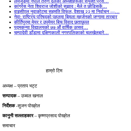
लमजुङमा नेपाल तरुण दलका अध्यक्षहरूको संयुक्त प्रेस…
कांग्रेस नेता शिवराज जोशीको सुझाव : मैले त छोडिसकें…
वाइसीएल नुवाकोटमा सहमति विफल, वैशाख २२ मा निर्वाचन —…
नेवा: राष्ट्रिय परिषद्को पहलमा बिमला महर्जनको जग्गामा तारबार
कीर्तिपुरमा मेयर र उपमेयर बिच विवाद छताछुल्ल
पद्मकन्या विद्यालयको ७७ औं ‌‌वार्षिक ‌उत्सव…
चम्पादेवी डाँडामा दक्षिणकाली नगरपलिकाको चलखेलबारे…
हाम्रो टिम
अध्यक्ष – प्रताप भट्ट
सम्पादक
– उज्वल खनाल
निर्देशक
-सुजन पोख्रेल
कानुनी
सल्लाहकार
– कृष्णप्रसाद पोख्रेल
समाचार