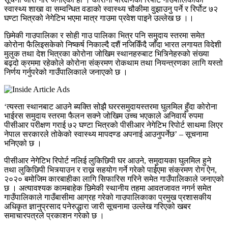
स्वास्थ्य शाखा वा सम्वन्धित वडाको स्वास्थ्य चौकीमा वुझाउनु पर्ने र रिर्पोट ७२
घण्टा भित्रको नेगेटिभ भएमा मात्र गाउमा प्रवेश पाइने उल्लेख छ ।।
छिमेकी गाउपालिका र सोही गाउ पालिका भित्र पनि समुदाय स्तरमा समेत
कोरोना फैलिइसकेको निष्कर्ष निकाल्दै दशैं नजिकिँदै जाँदा भारत लगायत विदेशी
मुलुक तथा देश भित्रका कोरोना जोखिम स्थानहरुबाट भित्र्निेहरुको संख्या
बढ्दो क्रममा रहेकोले कोरोना संक्रमण रोकथाम तथा नियन्त्रणका लागि यस्तो
निर्णय गर्नुपरेको गाउँपालिकाले जनाएको छ ।
‘त्यस्ता स्थानबाट आउने ब्यक्ति सोझै घररसमुदायस्तरमा घुलमिल हुँदा कोरोना
भाईरस समुदाय स्तरमा फैलन सक्ने जोखिम उच्च भएकाले अनिवार्य रुपमा
पीसीआर परीक्षण गराई ७२ घण्टा भित्रको पीसीआर नेगेटिभ रिपोर्ट साथमा लिएर
नेपाल सरकारले तोकेको स्वास्थ्य मापदण्ड अपनाई आउनुपर्नेछ’ – सूचनामा
भनिएको छ ।
पीसीआर नेगेटिभ रिपोर्ट नलिई लुकिछिपी घर आउने, समुदायका घुलमिल हुने
तथा लुकिछिपी भित्र्याउन र राख्न सहयोग गर्ने गरेको पाईएमा संक्रमण रोग ऐन,
२०२० बमोजिम कारबाहीका लागि सिफारिस गरिने समेत गाउँपालिकाले जनाएको
छ । अत्यावश्यक कामबाहेक छिमेकी स्थानीय तहमा आवतजावत नगर्न समेत
गाउँपालिकाले गाउँबासीमा आग्रह गरेको गाउपालिकाका प्रमुख प्रशासकीय
अधिकृत ज्ञानुप्रसाद पनेरुद्धारा जारी सूचनामा उल्लेख गरिएको खबर
समाचारपत्रले प्रकाशन गरेको छ ।