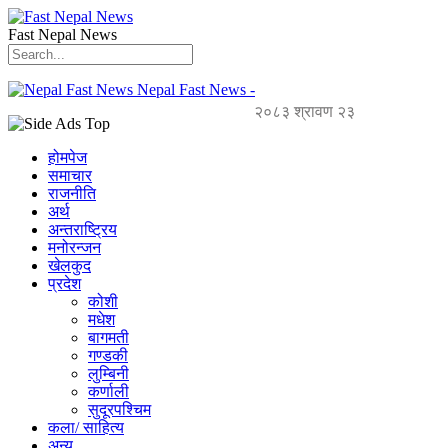
Fast Nepal News
Nepal Fast News -
२०८३ श्रावण २३
होमपेज
समाचार
राजनीति
अर्थ
अन्तराष्ट्रिय
मनोरन्जन
खेलकुद
प्रदेश
कोशी
मधेश
बागमती
गण्डकी
लुम्बिनी
कर्णाली
सुदूरपश्चिम
कला/ साहित्य
अन्य