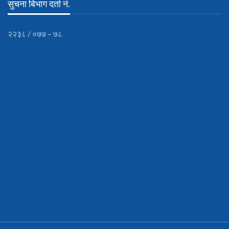
सुचना बिभाग दर्ता नं.
२२३८ / ०७७ – ७८