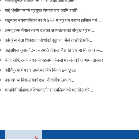
समतामूलक समाज निर्माण आजको आबश्यकता
गाई भैंसीमा लाग्ने प्रमुख रोगहरु वारे जानि राखैां ।
राइनास नगरपालिका भर मै SEE मा प्रथम स्थान हासिल गर्न…
लमजुङमा नेपाल तरुण दलका अध्यक्षहरूको संयुक्त प्रेस…
कांग्रेस नेता शिवराज जोशीको सुझाव : मैले त छोडिसकें…
वाइसीएल नुवाकोटमा सहमति विफल, वैशाख २२ मा निर्वाचन —…
नेवा: राष्ट्रिय परिषद्को पहलमा बिमला महर्जनको जग्गामा तारबार
कीर्तिपुरमा मेयर र उपमेयर बिच विवाद छताछुल्ल
पद्मकन्या विद्यालयको ७७ औं ‌‌वार्षिक ‌उत्सव…
चम्पादेवी डाँडामा दक्षिणकाली नगरपलिकाको चलखेलबारे…