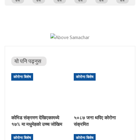
यो पनि पढ्नुस
कोरोना बिशेष
कोरोना बिशेष
कोभिड संक्रमण देखिएकामध्ये
५०८७ जना थपिए कोरोना
१७% मा मधुमेहको उच्च जोखिम
संक्रमित
कोरोना बिशेष
कोरोना बिशेष