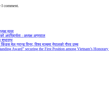
e I comment.
ध्यक्ष मल्ल
को अपरिहार्यता : अध्यक्ष अग्रवाल
 शुभारम्भ
किड्स मेल ग्रान्ड विनर, विश्व मञ्चमा नेपालको गौरव उच्च
tanding Award” securing the First Position among Vietnam’s Honorary