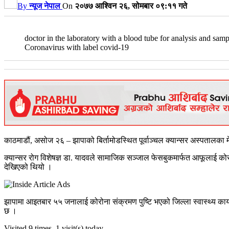
By
न्यूज नेपाल
On
२०७७ आश्विन २६, सोमबार ०९:११ गते
doctor in the laboratory with a blood tube for analysis and sa
Coronavirus with label covid-19
काठमाडौं, असोज २६ – झापाको बिर्तामोडस्थित पूर्वाञ्चल क्यान्सर अस्पतालका 
क्यान्सर रोग विशेषज्ञ डा. यादवले सामाजिक सञ्जाल फेसबुकमार्फत आफूलाई क
देखिएको थियो ।
झापामा आइतबार ५५ जनालाई कोरोना संक्रमण पुष्टि भएको जिल्ला स्वास्थ्य कार
छ ।
Visited 9 times, 1 visit(s) today