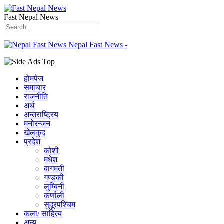
Fast Nepal News
Nepal Fast News -
होमपेज
समाचार
राजनीति
अर्थ
अन्तराष्ट्रिय
मनोरन्जन
खेलकुद
प्रदेश
कोशी
मधेश
बागमती
गण्डकी
लुम्बिनी
कर्णाली
सुदूरपश्चिम
कला/ साहित्य
अन्य