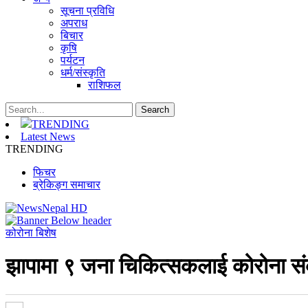
सूचना प्रविधि
अपराध
बिचार
कृषि
पर्यटन
धर्म/संस्कृति
राशिफल
TRENDING
Latest News
TRENDING
फिचर
ब्रेकिङ्ग समाचार
कोरोना बिशेष
झापामा ९ जना चिकित्सकलाई कोरोना संक