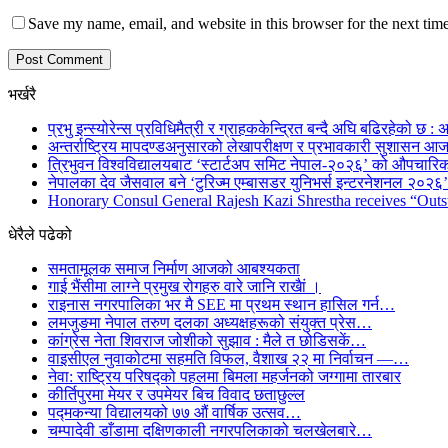
Save my name, email, and website in this browser for the next tim
भर्खरै
प्रभु इन्स्योरेन्स प्रविधिमैत्री र ग्राहककेन्द्रित बन्दै अघि बढिरहेको छ : अ
अन्तर्राष्ट्रिय मापदण्डअनुसारको लेखापरीक्षण र प्रभावकारी सुशासन आज
त्रिभुवन विश्वविद्यालयबाट ‘स्टार्टअप समिट नेपाल-२०२६’ को औपचारिक
नेपालका देव जैसवाल बने ‘टुरिज्म एम्बासडर युनिभर्स इन्टरनेशनल २०२६’ 
Honorary Consul General Rajesh Kazi Shrestha receives “Outs
धेरैले पढेको
समतामूलक समाज निर्माण आजको आबश्यकता
गाई भैंसीमा लाग्ने प्रमुख रोगहरु वारे जानि राखैां ।
राइनास नगरपालिका भर मै SEE मा प्रथम स्थान हासिल गर्न…
लमजुङमा नेपाल तरुण दलका अध्यक्षहरूको संयुक्त प्रेस…
कांग्रेस नेता शिवराज जोशीको सुझाव : मैले त छोडिसकें…
वाइसीएल नुवाकोटमा सहमति विफल, वैशाख २२ मा निर्वाचन —…
नेवा: राष्ट्रिय परिषद्को पहलमा बिमला महर्जनको जग्गामा तारबार
कीर्तिपुरमा मेयर र उपमेयर बिच विवाद छताछुल्ल
पद्मकन्या विद्यालयको ७७ औं ‌‌वार्षिक ‌उत्सव…
चम्पादेवी डाँडामा दक्षिणकाली नगरपलिकाको चलखेलबारे…