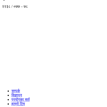
२२३८ / ०७७ – ७८
सम्पर्क
विज्ञापन
प्रयोगका सर्त
हाम्रो टिम