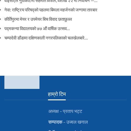
वाइसीएल नुवाकोटमा सहमति विफल, वैशाख २२ मा निर्वाचन —…
नेवा: राष्ट्रिय परिषद्को पहलमा बिमला महर्जनको जग्गामा तारबार
कीर्तिपुरमा मेयर र उपमेयर बिच विवाद छताछुल्ल
पद्मकन्या विद्यालयको ७७ औं ‌‌वार्षिक ‌उत्सव…
चम्पादेवी डाँडामा दक्षिणकाली नगरपलिकाको चलखेलबारे…
हाम्रो टिम
अध्यक्ष – प्रताप भट्ट
सम्पादक
– उज्वल खनाल