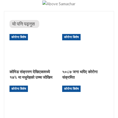
यो पनि पढ्नुस
कोरोना बिशेष
कोरोना बिशेष
कोभिड संक्रमण देखिएकामध्ये
५०८७ जना थपिए कोरोना
१७% मा मधुमेहको उच्च जोखिम
संक्रमित
कोरोना बिशेष
कोरोना बिशेष