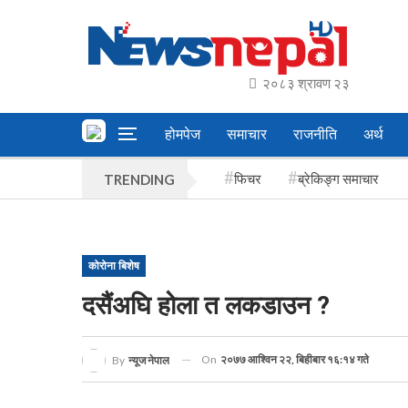
२०८३ श्रावण २३
होमपेज
समाचार
राजनीति
अर्थ
फिचर
ब्रेकिङ्ग समाचार
TRENDING
कोरोना बिशेष
दसैंअघि होला त लकडाउन ?
On
२०७७ आश्विन २२, बिहीबार १६:१४ गते
By
न्यूज नेपाल