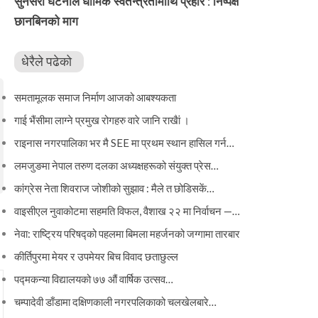
सुनसरी घटनाले धार्मिक स्वतन्त्रतामाथि प्रहार : निष्पक्ष
छानबिनको माग
धेरैले पढेको
समतामूलक समाज निर्माण आजको आबश्यकता
गाई भैंसीमा लाग्ने प्रमुख रोगहरु वारे जानि राखैां ।
राइनास नगरपालिका भर मै SEE मा प्रथम स्थान हासिल गर्न…
लमजुङमा नेपाल तरुण दलका अध्यक्षहरूको संयुक्त प्रेस…
कांग्रेस नेता शिवराज जोशीको सुझाव : मैले त छोडिसकें…
वाइसीएल नुवाकोटमा सहमति विफल, वैशाख २२ मा निर्वाचन —…
नेवा: राष्ट्रिय परिषद्को पहलमा बिमला महर्जनको जग्गामा तारबार
कीर्तिपुरमा मेयर र उपमेयर बिच विवाद छताछुल्ल
पद्मकन्या विद्यालयको ७७ औं ‌‌वार्षिक ‌उत्सव…
चम्पादेवी डाँडामा दक्षिणकाली नगरपलिकाको चलखेलबारे…