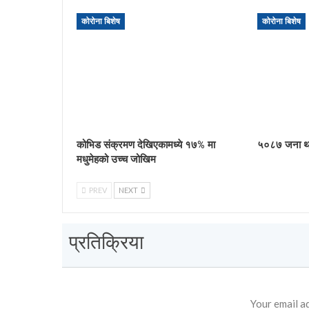
कोरोना बिशेष
कोरोना बिशेष
कोभिड संक्रमण देखिएकामध्ये १७% मा
५०८७ जना थप
मधुमेहको उच्च जोखिम
PREV
NEXT
प्रतिक्रिया
Your email ad