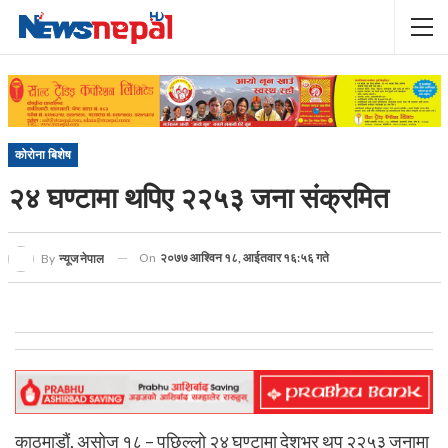
कोरोना बिशेष
२४ घण्टामा थपिए २२५३ जना संक्रमित
On
२०७७ आश्विन १८, आईतवार १६:५६ गते
By
न्यूज नेपाल
काठमाडौं, असोज १८ – पछिल्लो २४ घण्टामा देशभर थप २२५३ जनामा