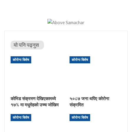
यो पनि पढ्नुस
कोरोना बिशेष
कोरोना बिशेष
कोभिड संक्रमण देखिएकामध्ये
५०८७ जना थपिए कोरोना
१७% मा मधुमेहको उच्च जोखिम
संक्रमित
कोरोना बिशेष
कोरोना बिशेष