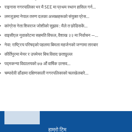
राइनास नगरपालिका भर मै SEE मा प्रथम स्थान हासिल गर्न…
लमजुङमा नेपाल तरुण दलका अध्यक्षहरूको संयुक्त प्रेस…
कांग्रेस नेता शिवराज जोशीको सुझाव : मैले त छोडिसकें…
वाइसीएल नुवाकोटमा सहमति विफल, वैशाख २२ मा निर्वाचन —…
नेवा: राष्ट्रिय परिषद्को पहलमा बिमला महर्जनको जग्गामा तारबार
कीर्तिपुरमा मेयर र उपमेयर बिच विवाद छताछुल्ल
पद्मकन्या विद्यालयको ७७ औं ‌‌वार्षिक ‌उत्सव…
चम्पादेवी डाँडामा दक्षिणकाली नगरपलिकाको चलखेलबारे…
हाम्रो टिम