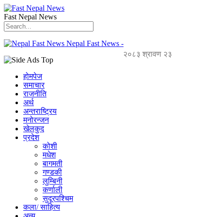
Fast Nepal News
Nepal Fast News -
२०८३ श्रावण २३
होमपेज
समाचार
राजनीति
अर्थ
अन्तराष्ट्रिय
मनोरन्जन
खेलकुद
प्रदेश
कोशी
मधेश
बागमती
गण्डकी
लुम्बिनी
कर्णाली
सुदूरपश्चिम
कला/ साहित्य
अन्य