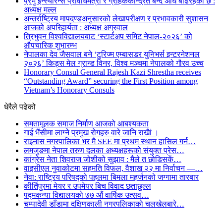
प्रभु इन्स्योरेन्स प्रविधिमैत्री र ग्राहककेन्द्रित बन्दै अघि बढिरहेको छ :
अध्यक्ष मल्ल
अन्तर्राष्ट्रिय मापदण्डअनुसारको लेखापरीक्षण र प्रभावकारी सुशासन
आजको अपरिहार्यता : अध्यक्ष अग्रवाल
त्रिभुवन विश्वविद्यालयबाट ‘स्टार्टअप समिट नेपाल-२०२६’ को
औपचारिक शुभारम्भ
नेपालका देव जैसवाल बने ‘टुरिज्म एम्बासडर युनिभर्स इन्टरनेशनल
२०२६’ किड्स मेल ग्रान्ड विनर, विश्व मञ्चमा नेपालको गौरव उच्च
Honorary Consul General Rajesh Kazi Shrestha receives
“Outstanding Award” securing the First Position among
Vietnam’s Honorary Consuls
धेरैले पढेको
समतामूलक समाज निर्माण आजको आबश्यकता
गाई भैंसीमा लाग्ने प्रमुख रोगहरु वारे जानि राखैां ।
राइनास नगरपालिका भर मै SEE मा प्रथम स्थान हासिल गर्न…
लमजुङमा नेपाल तरुण दलका अध्यक्षहरूको संयुक्त प्रेस…
कांग्रेस नेता शिवराज जोशीको सुझाव : मैले त छोडिसकें…
वाइसीएल नुवाकोटमा सहमति विफल, वैशाख २२ मा निर्वाचन —…
नेवा: राष्ट्रिय परिषद्को पहलमा बिमला महर्जनको जग्गामा तारबार
कीर्तिपुरमा मेयर र उपमेयर बिच विवाद छताछुल्ल
पद्मकन्या विद्यालयको ७७ औं ‌‌वार्षिक ‌उत्सव…
चम्पादेवी डाँडामा दक्षिणकाली नगरपलिकाको चलखेलबारे…