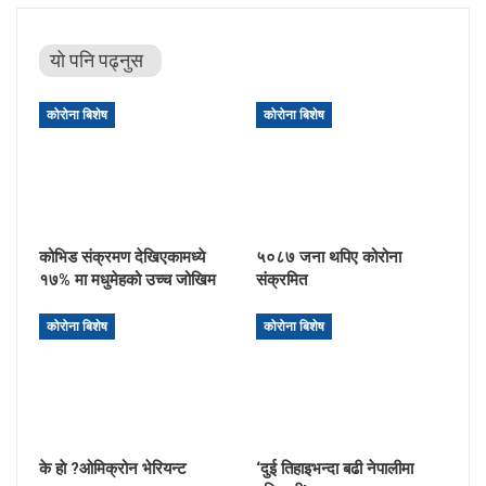
यो पनि पढ्नुस
कोरोना बिशेष
कोरोना बिशेष
कोभिड संक्रमण देखिएकामध्ये
५०८७ जना थपिए कोरोना
१७% मा मधुमेहको उच्च जोखिम
संक्रमित
कोरोना बिशेष
कोरोना बिशेष
के हाे ?ओमिक्रोन भेरियन्ट
‘दुई तिहाइभन्दा बढी नेपालीमा