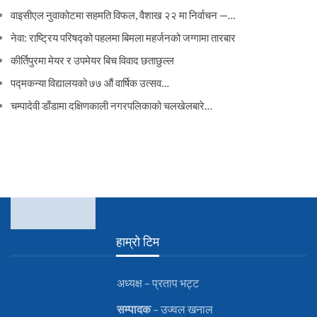
वाइसीएल नुवाकोटमा सहमति विफल, वैशाख २२ मा निर्वाचन —…
नेवा: राष्ट्रिय परिषद्को पहलमा बिमला महर्जनको जग्गामा तारबार
कीर्तिपुरमा मेयर र उपमेयर बिच विवाद छताछुल्ल
पद्मकन्या विद्यालयको ७७ औं ‌‌वार्षिक ‌उत्सव…
चम्पादेवी डाँडामा दक्षिणकाली नगरपलिकाको चलखेलबारे…
हाम्रो टिम
अध्यक्ष – प्रताप भट्ट
सम्पादक
– उज्वल खनाल