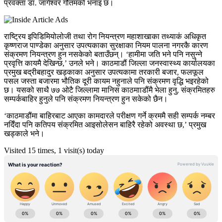
प्रवक्ता डा. जागेश्वर गौतमको भनाइ छ।
राष्ट्रिय इपिडिमियोलोजी तथा रोग नियन्त्रण महाशाखाका तथ्याकं अधिकृत
कृष्णराज पाण्डेका अनुसार उपत्यकाका सुरक्षाका नियम पालना नगरकै कारण
संक्रमण नियन्त्रण हुन नसकेको बताउँछन्। ‘हामीमा जति भने पनि नसुन्ने
प्रवृत्ति कायमै देखिन्छ,’ उनले भने। काठमाडौं जिल्ला जनस्वास्थ्य कार्यालयका
प्रमुख बद्रीबहादुर खड्काका अनुसार उपत्यकामा तरकारी बजार, फलफूल
पसल जस्ता बजारमा भौतिक दूरी कायम नहुनाले पनि संक्रमण वृद्धि भइरहेको
छ। यसको साथै ७७ ओटै जिल्लामा मानिस काठमााडौंमै भेला हुनु, संक्रमितहरु
सम्पर्कबाहिर हुनुले पनि संक्रमण नियन्त्रण हुन सकेको छैन।
‘काठमाडौंमा बाहिरबाट आएका कामदारले परीक्षण गर्ने क्रममै सही सम्पर्क नम्बर
नदिँदा पनि कतिपय संक्रमित आइसोलेसन बाहिरै रहेको अवस्था छ,’ प्रमुख
खड्काले भने।
Visited 15 times, 1 visit(s) today