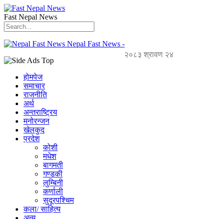
Fast Nepal News
Nepal Fast News -
२०८३ श्रावण २४
होमपेज
समाचार
राजनीति
अर्थ
अन्तराष्ट्रिय
मनोरन्जन
खेलकुद
प्रदेश
कोशी
मधेश
बागमती
गण्डकी
लुम्बिनी
कर्णाली
सुदूरपश्चिम
कला/ साहित्य
अन्य