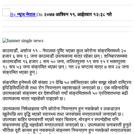
By
न्यूज नेपाल
On
२०७७ आश्विन ११, आईतवार १२:३८ गते
काठमाडौं, असोज ११ – नेपालमा पुष्टि भएका कुल कोरोना संक्रमितमध्ये २०
हजार ६ सय ९८ जना काठमाडौं उपत्यकामा मात्र रहेका छन्। शनिबारसम्ममा
काठमाडौंमा १६ हजार ८ सय ५० जना, ललितपुरमा १९ सय ९५ र भक्तपुरमा
१८ सय ५३ जना संक्रमित भएका छन्। गत २४ घण्टामा मात्र ७ सय २४ जना
संक्रमित भएका हुन्।
संक्रमित हुनेमध्ये धेरै संख्या २१ देखि ५० वर्षभित्रका उमेर समूह रहेको राष्ट्रिय
इपिडिमियोेलोजी तथा रोग नियन्त्रण महाशाखाले जनाएको छ। एक महिनादेखि
उपत्यकाको संक्रमण दर देशभरिको नयाँ संक्रमितमध्ये ५० प्रतिशतभन्दा बढी
उपत्यकामा मात्र भइरहेको पाइएको छ।
उपत्यकामा निषेधाज्ञामा पनि कोरोना नियन्त्रण हुन नसकेको र लकडाउन
खुलेपछि थप वृद्धि भएको स्वास्थ्य तथा जनसंख्या मन्त्रालयले जनाएको छ।
उपत्यका बाहिर घनाबस्ती भएको सहर चितवन, मोरङ्ग र रुपन्देहीमा पनि
संक्रमणमा वृद्धि भइरहेको मन्त्रालयले जनाएको छ। उपत्यकामा घनाबस्ती हुनुले
भौतिक दूरी कायम हुन नसक्नाले संक्रमण नियन्त्रण हुन नसकेको मन्त्रालयका