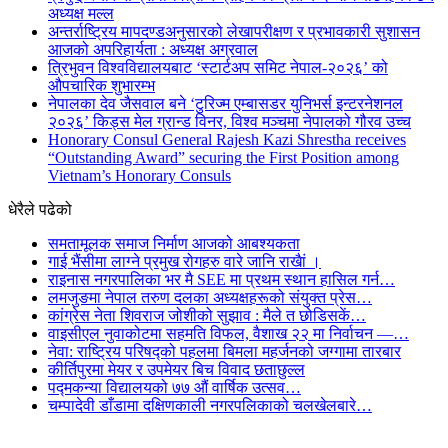
अध्यक्ष मल्ल
अन्तर्राष्ट्रिय मापदण्डअनुसारको लेखापरीक्षण र प्रभावकारी सुशासन
आजको अपरिहार्यता : अध्यक्ष अग्रवाल
त्रिभुवन विश्वविद्यालयबाट ‘स्टार्टअप समिट नेपाल-२०२६’ को
औपचारिक शुभारम्भ
नेपालका देव जैसवाल बने ‘टुरिज्म एम्बासडर युनिभर्स इन्टरनेशनल
२०२६’ किड्स मेल ग्रान्ड विनर, विश्व मञ्चमा नेपालको गौरव उच्च
Honorary Consul General Rajesh Kazi Shrestha receives
“Outstanding Award” securing the First Position among
Vietnam’s Honorary Consuls
धेरैले पढेको
समतामूलक समाज निर्माण आजको आबश्यकता
गाई भैंसीमा लाग्ने प्रमुख रोगहरु वारे जानि राखैां ।
राइनास नगरपालिका भर मै SEE मा प्रथम स्थान हासिल गर्न…
लमजुङमा नेपाल तरुण दलका अध्यक्षहरूको संयुक्त प्रेस…
कांग्रेस नेता शिवराज जोशीको सुझाव : मैले त छोडिसकें…
वाइसीएल नुवाकोटमा सहमति विफल, वैशाख २२ मा निर्वाचन —…
नेवा: राष्ट्रिय परिषद्को पहलमा बिमला महर्जनको जग्गामा तारबार
कीर्तिपुरमा मेयर र उपमेयर बिच विवाद छताछुल्ल
पद्मकन्या विद्यालयको ७७ औं ‌‌वार्षिक ‌उत्सव…
चम्पादेवी डाँडामा दक्षिणकाली नगरपलिकाको चलखेलबारे…