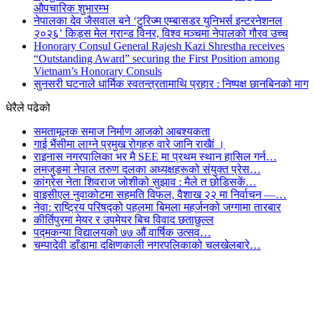
औपचारिक शुभारम्भ
नेपालका देव जैसवाल बने ‘टुरिज्म एम्बासडर युनिभर्स इन्टरनेशनल
२०२६’ किड्स मेल ग्रान्ड विनर, विश्व मञ्चमा नेपालको गौरव उच्च
Honorary Consul General Rajesh Kazi Shrestha receives
“Outstanding Award” securing the First Position among
Vietnam’s Honorary Consuls
सुनसरी घटनाले धार्मिक स्वतन्त्रतामाथि प्रहार : निष्पक्ष छानबिनको माग
धेरैले पढेको
समतामूलक समाज निर्माण आजको आबश्यकता
गाई भैंसीमा लाग्ने प्रमुख रोगहरु वारे जानि राखैां ।
राइनास नगरपालिका भर मै SEE मा प्रथम स्थान हासिल गर्न…
लमजुङमा नेपाल तरुण दलका अध्यक्षहरूको संयुक्त प्रेस…
कांग्रेस नेता शिवराज जोशीको सुझाव : मैले त छोडिसकें…
वाइसीएल नुवाकोटमा सहमति विफल, वैशाख २२ मा निर्वाचन —…
नेवा: राष्ट्रिय परिषद्को पहलमा बिमला महर्जनको जग्गामा तारबार
कीर्तिपुरमा मेयर र उपमेयर बिच विवाद छताछुल्ल
पद्मकन्या विद्यालयको ७७ औं ‌‌वार्षिक ‌उत्सव…
चम्पादेवी डाँडामा दक्षिणकाली नगरपलिकाको चलखेलबारे…