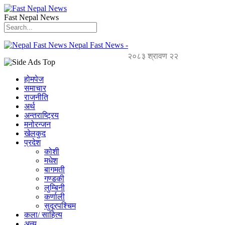
Fast Nepal News
Nepal Fast News -
२०८३ श्रावण २२
होमपेज
समाचार
राजनीति
अर्थ
अन्तराष्ट्रिय
मनोरन्जन
खेलकुद
प्रदेश
कोशी
मधेश
बागमती
गण्डकी
लुम्बिनी
कर्णाली
सुदूरपश्चिम
कला/ साहित्य
अन्य