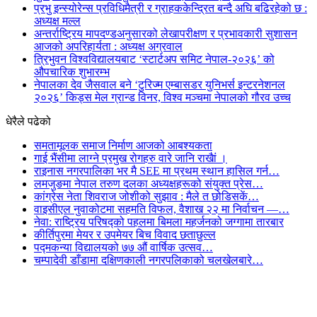
प्रभु इन्स्योरेन्स प्रविधिमैत्री र ग्राहककेन्द्रित बन्दै अघि बढिरहेको छ :
अध्यक्ष मल्ल
अन्तर्राष्ट्रिय मापदण्डअनुसारको लेखापरीक्षण र प्रभावकारी सुशासन
आजको अपरिहार्यता : अध्यक्ष अग्रवाल
त्रिभुवन विश्वविद्यालयबाट ‘स्टार्टअप समिट नेपाल-२०२६’ को
औपचारिक शुभारम्भ
नेपालका देव जैसवाल बने ‘टुरिज्म एम्बासडर युनिभर्स इन्टरनेशनल
२०२६’ किड्स मेल ग्रान्ड विनर, विश्व मञ्चमा नेपालको गौरव उच्च
धेरैले पढेको
समतामूलक समाज निर्माण आजको आबश्यकता
गाई भैंसीमा लाग्ने प्रमुख रोगहरु वारे जानि राखैां ।
राइनास नगरपालिका भर मै SEE मा प्रथम स्थान हासिल गर्न…
लमजुङमा नेपाल तरुण दलका अध्यक्षहरूको संयुक्त प्रेस…
कांग्रेस नेता शिवराज जोशीको सुझाव : मैले त छोडिसकें…
वाइसीएल नुवाकोटमा सहमति विफल, वैशाख २२ मा निर्वाचन —…
नेवा: राष्ट्रिय परिषद्को पहलमा बिमला महर्जनको जग्गामा तारबार
कीर्तिपुरमा मेयर र उपमेयर बिच विवाद छताछुल्ल
पद्मकन्या विद्यालयको ७७ औं ‌‌वार्षिक ‌उत्सव…
चम्पादेवी डाँडामा दक्षिणकाली नगरपलिकाको चलखेलबारे…