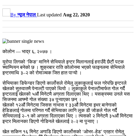
By
न्यूज नेपाल
Last updated
Aug 22, 2020
कोलोन — भाद्र ६, २०७७ ।
युरोपा लिगको ‘किङ’ मानिने सेभियाले इन्टर मिलानलाई हराउँदै छैटौं पटक
च्याम्पियन बनेको छ । शुक्रबार राति कोलोनमा भएको फाइनलमा सेभियाले
इन्टरमाथि ३–२ को रोमाञ्चक जित हात पाऱ्यो ।
सेभियाका डिफेन्डर डिएगो कार्लोसले रोमेलु लुकाकुलाई फल गरेपछि इन्टरले
खेलको सुरुवातमै पेनाल्टी पाएको थियो । लुकाकुले पेनाल्टीमार्फत गोल गर्दै
इन्टरलाई खेलको ५औं मिनेटमै अग्रता दिलाएका थिए । यसक्रममा उनले यस
सिजनमा आफ्नो गोल संख्या ३४ पुऱ्याएका छन् ।
खेलको १२औं मिनेटमा जिसस नाभास र ३३औं मिनेटमा इभर बानेगाको
हेडिङलाई गोलमा परिणत गर्दै सेभियाका लागि लुक डी जोङले गोल गर्दै
सेभियालाई २–१ को अग्रता दिलाएका थिए । त्यसको २ मिनेटमै ३५औं मिनेटमा
इन्टर मिलानका डिएगो गोडिनले खेललाई २–२ मा पुऱ्याए ।
खेल सकिन १६ मिनेट अगाडि डिएगो कार्लोसको ‘ओभर–हेड’ प्रहार रोमेलु