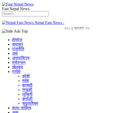
Fast Nepal News
Nepal Fast News -
२०८३ श्रावण २५
होमपेज
समाचार
राजनीति
अर्थ
अन्तराष्ट्रिय
मनोरन्जन
खेलकुद
प्रदेश
कोशी
मधेश
बागमती
गण्डकी
लुम्बिनी
कर्णाली
सुदूरपश्चिम
कला/ साहित्य
अन्य