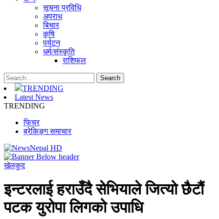
सूचना प्रविधि
अपराध
बिचार
कृषि
पर्यटन
धर्म/संस्कृति
राशिफल
TRENDING
Latest News
TRENDING
फिचर
ब्रेकिङ्ग समाचार
खेलकुद
इन्टरलाई हराउँदै सेभियाले जित्यो छैटौं
पटक युरोपा लिगको उपाधि