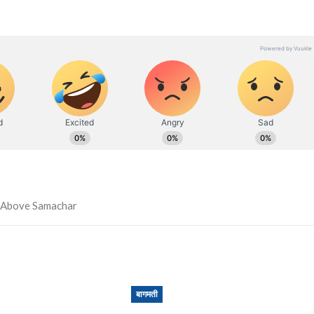
बागमती