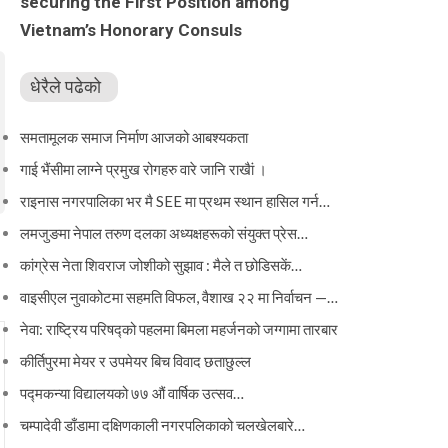
securing the First Position among
Vietnam’s Honorary Consuls
धेरैले पढेको
समतामूलक समाज निर्माण आजको आबश्यकता
गाई भैंसीमा लाग्ने प्रमुख रोगहरु वारे जानि राखैां ।
राइनास नगरपालिका भर मै SEE मा प्रथम स्थान हासिल गर्न…
लमजुङमा नेपाल तरुण दलका अध्यक्षहरूको संयुक्त प्रेस…
कांग्रेस नेता शिवराज जोशीको सुझाव : मैले त छोडिसकें…
वाइसीएल नुवाकोटमा सहमति विफल, वैशाख २२ मा निर्वाचन —…
नेवा: राष्ट्रिय परिषद्को पहलमा बिमला महर्जनको जग्गामा तारबार
कीर्तिपुरमा मेयर र उपमेयर बिच विवाद छताछुल्ल
पद्मकन्या विद्यालयको ७७ औं ‌‌वार्षिक ‌उत्सव…
चम्पादेवी डाँडामा दक्षिणकाली नगरपलिकाको चलखेलबारे…