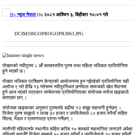
By
न्यूज नेपाल
On
२०८१ आश्विन ३, बिहीबार १०:०१ गते
DCIM100GOPROGOPR3063.JPG
पोखराको नदीपुरमा ८ औं क्लबस्तरीय पुरुष तथा महिला भलिबल प्रतियोगिता
हुने भएको छ।
पोखरा भलिबल प्रशिक्षण केन्द्रको आयोजनामा हुन गईरहेको प्रतियोगिता यही
असोज ९ गते देखि १३ गतेसम्म नदीपुरस्थित छन्त्याल समाजको खेल मैदानमा
हुने आज भएको पत्रकार सम्मेलनमा प्रतियोगिताका संयोजक मनोज खड्काले
बताएका छन् ।
संयोजक खड्काका अनुसार पुरुषतर्फ बढीमा १२ समूह सहभागी हुनेछन् ।
विजेता पुरुष समूहले १ लाख ३० हजार र उपविजेताले ८० हजार रुपैयाँ सहित
शिल्ड, मेडल र प्रमाणपत्र प्राप्त गर्नेछन् ।
त्यसैगरी महिलातर्फ स्थानीय सहित करिब १० क्लबले सहभागिता जनाउने अपेक्षा
गरिएको बताउँदै विजेता समूहले ५० हजार रुपैयाँ र उपविजेताले ३० हजार रुपैयाँ