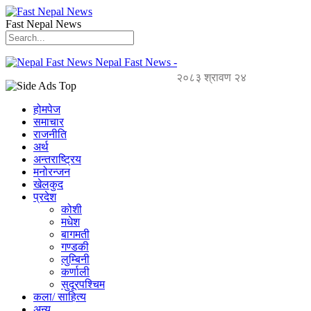
Fast Nepal News
Nepal Fast News -
२०८३ श्रावण २४
होमपेज
समाचार
राजनीति
अर्थ
अन्तराष्ट्रिय
मनोरन्जन
खेलकुद
प्रदेश
कोशी
मधेश
बागमती
गण्डकी
लुम्बिनी
कर्णाली
सुदूरपश्चिम
कला/ साहित्य
अन्य