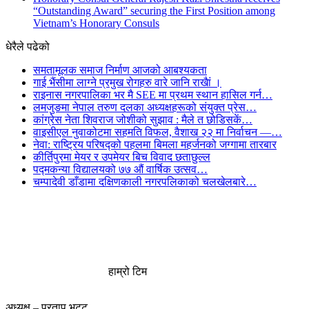
“Outstanding Award” securing the First Position among
Vietnam’s Honorary Consuls
धेरैले पढेको
समतामूलक समाज निर्माण आजको आबश्यकता
गाई भैंसीमा लाग्ने प्रमुख रोगहरु वारे जानि राखैां ।
राइनास नगरपालिका भर मै SEE मा प्रथम स्थान हासिल गर्न…
लमजुङमा नेपाल तरुण दलका अध्यक्षहरूको संयुक्त प्रेस…
कांग्रेस नेता शिवराज जोशीको सुझाव : मैले त छोडिसकें…
वाइसीएल नुवाकोटमा सहमति विफल, वैशाख २२ मा निर्वाचन —…
नेवा: राष्ट्रिय परिषद्को पहलमा बिमला महर्जनको जग्गामा तारबार
कीर्तिपुरमा मेयर र उपमेयर बिच विवाद छताछुल्ल
पद्मकन्या विद्यालयको ७७ औं ‌‌वार्षिक ‌उत्सव…
चम्पादेवी डाँडामा दक्षिणकाली नगरपलिकाको चलखेलबारे…
हाम्रो टिम
अध्यक्ष – प्रताप भट्ट