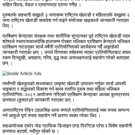
सहित शिल्ड, मेडल र प्रमाणपत्र प्राप्त गर्नेछ ।
पुरुषतर्फ सहभागी समूहले ३ जनासम्म राष्ट्रिय खेलाडी र महिलातर्फ समूहमा २
जना राष्ट्रिय खेलाडी समावेश गर्न पाइने संयोजक खड्काले जानकारी गराएका
थिए ।
प्रशिक्षण केन्द्रका संरक्षक तथा शारीरिक सुगठनका पूर्व राष्ट्रिय खेलाडी पदम
श्रेष्ठले स्थापनाकालदेखि हालसम्म पोखरा भलिबल प्रशिक्षण केन्द्रले भलिबल
प्रशिक्षण गराउनुका साथै वर्षेनी प्रतियोगिताको कार्यक्रम गर्दै आइरहेको
जानकारी गराएका छन् । उनले विगतका वर्षहरुमा भएका प्रतियोगिताबाट बचत
रकम दिनदुखी, असहाय, गरिब, वृद्ध तथा अनाथहरुलाई सहयोग गरेको बताएका
छन् ।
त्यसैगरी खेलकुदको माध्यमबाट उत्कृष्ट खेलाडी उत्पादन गर्नुका साथै आपसी
भाइचारा र सद्भावको विकाश गर्न क्लब स्तरीय पुरूष तथा महिला भलिबल
प्रतियोगिता–२०८१ आयोजना गरिएको प्रशिक्षण केन्द्रका अध्यक्ष कुलप्रसाद
छन्त्याल (कुशल)ले जानकारी गराएका छन् ।
अन्तराष्ट्रिय रेफ्रि टहलसिंह थापा मगरले प्रतियोगितालाई भब्य रुपमा सम्पन्न
गर्न आफुले पूर्ण रुपमा सहयोग गर्ने धारणा व्यक्त गरेका थिए ।
सहआयोजक एफोर जेड ग्राफिक डिजाइन एण्ड प्रिन्टिङ प्रेस र विशेष सहयोगी
छन्त्याल ब्रदर्श, नदीपुर रहेको छ ।