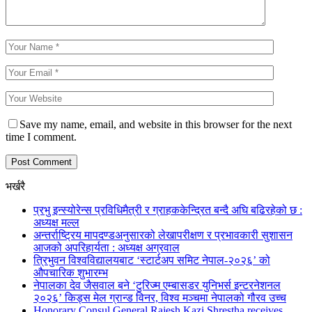
Save my name, email, and website in this browser for the next
time I comment.
भर्खरै
प्रभु इन्स्योरेन्स प्रविधिमैत्री र ग्राहककेन्द्रित बन्दै अघि बढिरहेको छ :
अध्यक्ष मल्ल
अन्तर्राष्ट्रिय मापदण्डअनुसारको लेखापरीक्षण र प्रभावकारी सुशासन
आजको अपरिहार्यता : अध्यक्ष अग्रवाल
त्रिभुवन विश्वविद्यालयबाट ‘स्टार्टअप समिट नेपाल-२०२६’ को
औपचारिक शुभारम्भ
नेपालका देव जैसवाल बने ‘टुरिज्म एम्बासडर युनिभर्स इन्टरनेशनल
२०२६’ किड्स मेल ग्रान्ड विनर, विश्व मञ्चमा नेपालको गौरव उच्च
Honorary Consul General Rajesh Kazi Shrestha receives