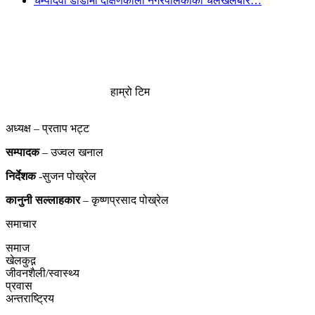
चम्पादेवी डाँडामा दक्षिणकाली नगरपलिकाको चलखेलबारे…
हाम्रो टिम
अध्यक्ष – प्रताप भट्ट
सम्पादक
– उज्वल खनाल
निर्देशक
-सुजन पोख्रेल
कानुनी
सल्लाहकार
– कृष्णप्रसाद पोख्रेल
समाचार
समाज
खेलकुद़़
जीवनशैली/स्वास्थ्य
प्रवास
अन्तराष्ट्रिय