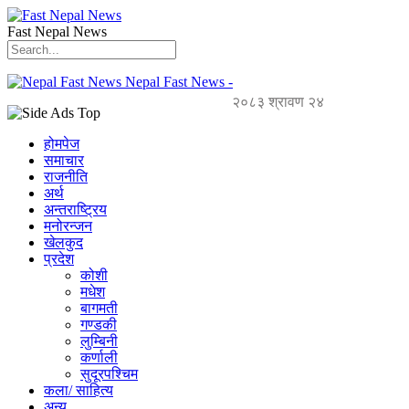
Fast Nepal News
Nepal Fast News -
२०८३ श्रावण २४
होमपेज
समाचार
राजनीति
अर्थ
अन्तराष्ट्रिय
मनोरन्जन
खेलकुद
प्रदेश
कोशी
मधेश
बागमती
गण्डकी
लुम्बिनी
कर्णाली
सुदूरपश्चिम
कला/ साहित्य
अन्य