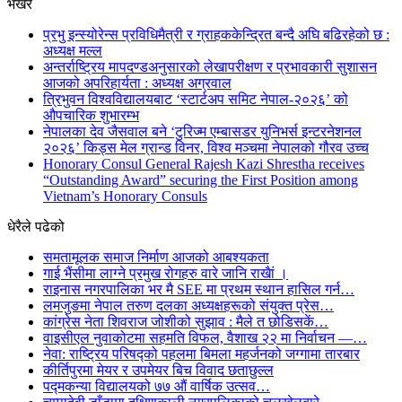
भर्खरै
प्रभु इन्स्योरेन्स प्रविधिमैत्री र ग्राहककेन्द्रित बन्दै अघि बढिरहेको छ :
अध्यक्ष मल्ल
अन्तर्राष्ट्रिय मापदण्डअनुसारको लेखापरीक्षण र प्रभावकारी सुशासन
आजको अपरिहार्यता : अध्यक्ष अग्रवाल
त्रिभुवन विश्वविद्यालयबाट ‘स्टार्टअप समिट नेपाल-२०२६’ को
औपचारिक शुभारम्भ
नेपालका देव जैसवाल बने ‘टुरिज्म एम्बासडर युनिभर्स इन्टरनेशनल
२०२६’ किड्स मेल ग्रान्ड विनर, विश्व मञ्चमा नेपालको गौरव उच्च
Honorary Consul General Rajesh Kazi Shrestha receives
“Outstanding Award” securing the First Position among
Vietnam’s Honorary Consuls
धेरैले पढेको
समतामूलक समाज निर्माण आजको आबश्यकता
गाई भैंसीमा लाग्ने प्रमुख रोगहरु वारे जानि राखैां ।
राइनास नगरपालिका भर मै SEE मा प्रथम स्थान हासिल गर्न…
लमजुङमा नेपाल तरुण दलका अध्यक्षहरूको संयुक्त प्रेस…
कांग्रेस नेता शिवराज जोशीको सुझाव : मैले त छोडिसकें…
वाइसीएल नुवाकोटमा सहमति विफल, वैशाख २२ मा निर्वाचन —…
नेवा: राष्ट्रिय परिषद्को पहलमा बिमला महर्जनको जग्गामा तारबार
कीर्तिपुरमा मेयर र उपमेयर बिच विवाद छताछुल्ल
पद्मकन्या विद्यालयको ७७ औं ‌‌वार्षिक ‌उत्सव…