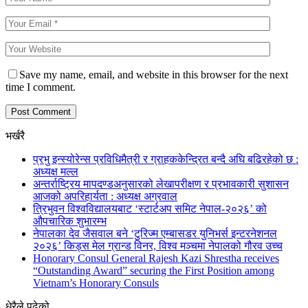
Save my name, email, and website in this browser for the next
time I comment.
भर्खरै
प्रभु इन्स्योरेन्स प्रविधिमैत्री र ग्राहककेन्द्रित बन्दै अघि बढिरहेको छ :
अध्यक्ष मल्ल
अन्तर्राष्ट्रिय मापदण्डअनुसारको लेखापरीक्षण र प्रभावकारी सुशासन
आजको अपरिहार्यता : अध्यक्ष अग्रवाल
त्रिभुवन विश्वविद्यालयबाट ‘स्टार्टअप समिट नेपाल-२०२६’ को
औपचारिक शुभारम्भ
नेपालका देव जैसवाल बने ‘टुरिज्म एम्बासडर युनिभर्स इन्टरनेशनल
२०२६’ किड्स मेल ग्रान्ड विनर, विश्व मञ्चमा नेपालको गौरव उच्च
Honorary Consul General Rajesh Kazi Shrestha receives
“Outstanding Award” securing the First Position among
Vietnam’s Honorary Consuls
धेरैले पढेको