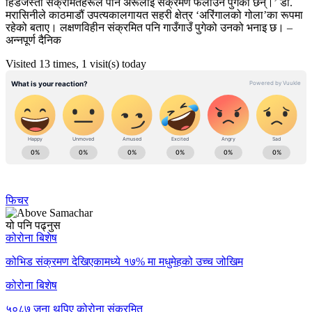
हिँडेजस्तो संक्रमितहरूले पनि अरूलाई संक्रमण फैलाउन पुगेका छन्।’ डा.
मरासिनीले काठमाडौं उपत्यकालगायत सहरी क्षेत्र ‘अरिंगालको गोला’का रूपमा
रहेको बताए। लक्षणविहीन संक्रमित पनि गाउँगाउँ पुगेको उनको भनाइ छ। –
अन्नपूर्ण दैनिक
Visited 13 times, 1 visit(s) today
फिचर
यो पनि पढ्नुस
कोरोना बिशेष
कोभिड संक्रमण देखिएकामध्ये १७% मा मधुमेहको उच्च जोखिम
कोरोना बिशेष
५०८७ जना थपिए कोरोना संक्रमित