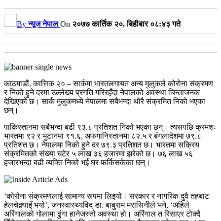
By
न्यूज नेपाल
On
२०७७ कार्तिक २०, बिहीबार ०८:४३ गते
काठमाडौं, कात्तिक २० – सार्कमा भारतलगायत अन्य मुलुकले कोरोना संक्रमण
र निको हुने दरमा उल्लेख्य प्रगति गरिरहँदा नेपालको अवस्था चिन्ताजनक
देखिएको छ। सार्क मुलुकमध्ये नेपालमा सबैभन्दा थोरै संक्रमित निको भएका
छन्।
पाकिस्तानमा सबैभन्दा बढी ९३.८ प्रतिशत निको भएका छन्। त्यसपछि क्रमशः
भारतमा ९२ र भुटानमा ९१.६, अफगानिस्तानमा ८२.५ र बंगलादेशमा ७९.८
प्रतिशत छ। नेपालमा निको हुने दर ७९.३ प्रतिशत छ। भारतमा सक्रिय
संक्रमितको संख्या घटेर ५ लाख ३६ हजारमा झरेको छ। ७६ लाख ५६
हजारभन्दा बढी व्यक्ति निको भई घर फर्किसकेका छन्।
‘कोरोना संक्रमणलाई सामान्य रूपमा लिइयो। सरकार र नागरिक दुवै तहबाट
हेलचेक्र्याइँ भयो’, जनस्वास्थ्यविद् डा. बाबुराम मरासिनीले भने, ‘अहिले
अरिंगालको गोलामा ढुंगा हानेजस्तो अवस्था हो। अरिंगाल त रिसाएर टोक्दै