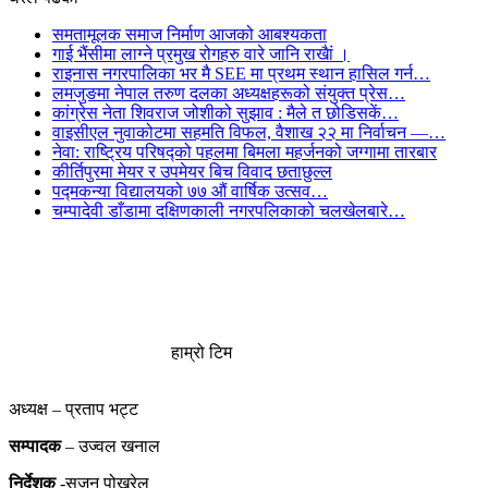
समतामूलक समाज निर्माण आजको आबश्यकता
गाई भैंसीमा लाग्ने प्रमुख रोगहरु वारे जानि राखैां ।
राइनास नगरपालिका भर मै SEE मा प्रथम स्थान हासिल गर्न…
लमजुङमा नेपाल तरुण दलका अध्यक्षहरूको संयुक्त प्रेस…
कांग्रेस नेता शिवराज जोशीको सुझाव : मैले त छोडिसकें…
वाइसीएल नुवाकोटमा सहमति विफल, वैशाख २२ मा निर्वाचन —…
नेवा: राष्ट्रिय परिषद्को पहलमा बिमला महर्जनको जग्गामा तारबार
कीर्तिपुरमा मेयर र उपमेयर बिच विवाद छताछुल्ल
पद्मकन्या विद्यालयको ७७ औं ‌‌वार्षिक ‌उत्सव…
चम्पादेवी डाँडामा दक्षिणकाली नगरपलिकाको चलखेलबारे…
हाम्रो टिम
अध्यक्ष – प्रताप भट्ट
सम्पादक
– उज्वल खनाल
निर्देशक
-सुजन पोख्रेल