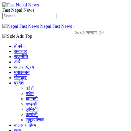
Fast Nepal News
Nepal Fast News -
२०८३ श्रावण २४
होमपेज
समाचार
राजनीति
अर्थ
अन्तराष्ट्रिय
मनोरन्जन
खेलकुद
प्रदेश
कोशी
मधेश
बागमती
गण्डकी
लुम्बिनी
कर्णाली
सुदूरपश्चिम
कला/ साहित्य
अन्य