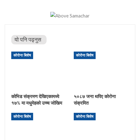
यो पनि पढ्नुस
कोरोना बिशेष
कोरोना बिशेष
कोभिड संक्रमण देखिएकामध्ये
५०८७ जना थपिए कोरोना
१७% मा मधुमेहको उच्च जोखिम
संक्रमित
कोरोना बिशेष
कोरोना बिशेष