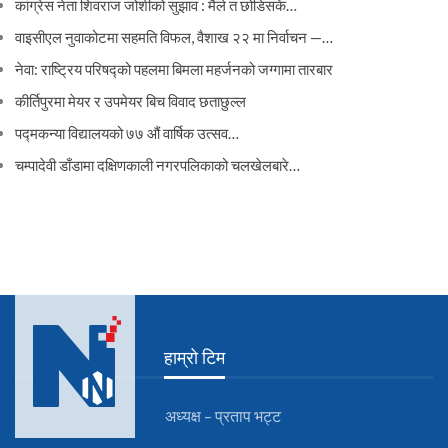
कांग्रेस नेता शिवराज जोशीको सुझाव : मैले त छोडिसकें…
वाइसीएल नुवाकोटमा सहमति विफल, वैशाख २२ मा निर्वाचन —…
नेवा: राष्ट्रिय परिषद्को पहलमा बिमला महर्जनको जग्गामा तारबार
कीर्तिपुरमा मेयर र उपमेयर बिच विवाद छताछुल्ल
पद्मकन्या विद्यालयको ७७ औं ‌‌वार्षिक ‌उत्सव…
चम्पादेवी डाँडामा दक्षिणकाली नगरपलिकाको चलखेलबारे…
हाम्रो टिम
अध्यक्ष – प्रताप भट्ट