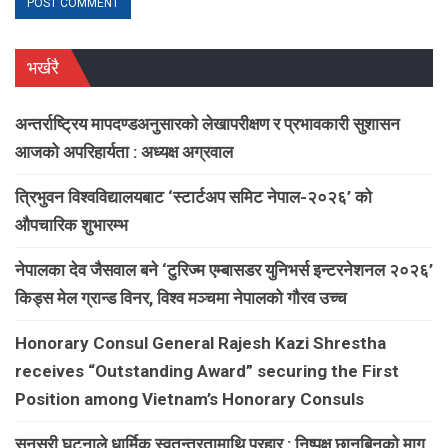
भर्खरै
अन्तर्राष्ट्रिय मापदण्डअनुसारको लेखापरीक्षण र प्रभावकारी सुशासन
आजको अपरिहार्यता : अध्यक्ष अग्रवाल
त्रिभुवन विश्वविद्यालयबाट ‘स्टार्टअप समिट नेपाल-२०२६’ को
औपचारिक शुभारम्भ
नेपालका देव जैसवाल बने ‘टुरिज्म एम्बासडर युनिभर्स इन्टरनेशनल २०२६’
किड्स मेल ग्रान्ड विनर, विश्व मञ्चमा नेपालको गौरव उच्च
Honorary Consul General Rajesh Kazi Shrestha
receives “Outstanding Award” securing the First
Position among Vietnam’s Honorary Consuls
सुनसरी घटनाले धार्मिक स्वतन्त्रतामाथि प्रहार : निष्पक्ष छानबिनको माग