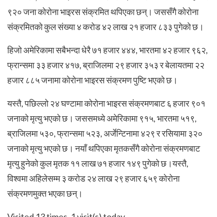
९२० जना कोरोना भाइरस संक्रमित थपिएका छन्। जससँगै कोरोना
संक्रमितको कुल संख्या ४ करोड ४२ लाख २१ हजार ८३३ पुगेको छ।
हिजो अमेरिकामा सबैभन्दा धेरै ७१ हजार ४४४, भारतमा ४२ हजार ९६२,
फ्रान्समा ३३ हजार ४१७, ब्राजिलमा २९ हजार ३५३ र बेलायतमा २२
हजार ८८५ जनामा कोरोना भाइरस संक्रमण पुष्टि भएको छ।
यस्तै, पछिल्लो २४ घण्टामा कोरोना भाइरस संक्रमणबाट ६ हजार ९०१
जनाको मृत्यु भएको छ। जससमध्ये अमेरिकामा ९१५, भारतमा ५१९,
ब्राजिलमा ५३०, फ्रान्समा ५२३, अर्जेन्टिनामा ४२९ र रसियामा ३२०
जनाको मृत्यु भएको छ। नयाँ थपिएका मृतकसँगै कोरोना संक्रमणबाट
मृत्यु हुनेको कुल मृतक ११ लाख ७१ हजार १४९ पुगेको छ।यस्तै,
विश्वमा अहिलेसम्म ३ करोड २४ लाख २९ हजार ६५९ कोरोना
संक्रमणमुक्त भएका छन्।
Visited 13 times, 1 visit(s) today