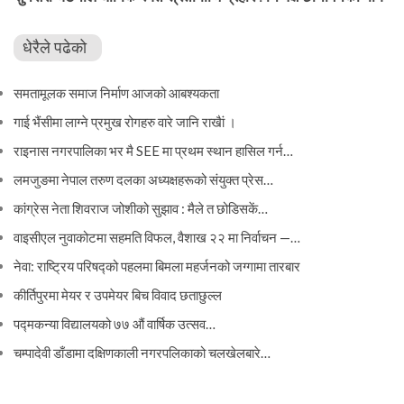
धेरैले पढेको
समतामूलक समाज निर्माण आजको आबश्यकता
गाई भैंसीमा लाग्ने प्रमुख रोगहरु वारे जानि राखैां ।
राइनास नगरपालिका भर मै SEE मा प्रथम स्थान हासिल गर्न…
लमजुङमा नेपाल तरुण दलका अध्यक्षहरूको संयुक्त प्रेस…
कांग्रेस नेता शिवराज जोशीको सुझाव : मैले त छोडिसकें…
वाइसीएल नुवाकोटमा सहमति विफल, वैशाख २२ मा निर्वाचन —…
नेवा: राष्ट्रिय परिषद्को पहलमा बिमला महर्जनको जग्गामा तारबार
कीर्तिपुरमा मेयर र उपमेयर बिच विवाद छताछुल्ल
पद्मकन्या विद्यालयको ७७ औं ‌‌वार्षिक ‌उत्सव…
चम्पादेवी डाँडामा दक्षिणकाली नगरपलिकाको चलखेलबारे…