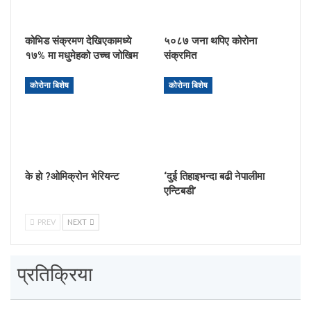
कोभिड संक्रमण देखिएकामध्ये
५०८७ जना थपिए कोरोना
१७% मा मधुमेहको उच्च जोखिम
संक्रमित
कोरोना बिशेष
कोरोना बिशेष
के हाे ?ओमिक्रोन भेरियन्ट
‘दुई तिहाइभन्दा बढी नेपालीमा
एन्टिबडी’
PREV
NEXT
प्रतिक्रिया