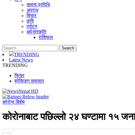
सूचना प्रविधि
अपराध
बिचार
कृषि
पर्यटन
धर्म/संस्कृति
राशिफल
TRENDING
Latest News
TRENDING
फिचर
ब्रेकिङ्ग समाचार
कोरोना बिशेष
कोरोनाबाट पछिल्लो २४ घण्टामा १५ जनाक