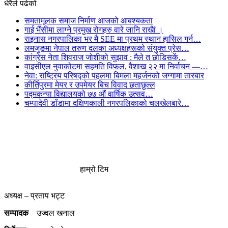
धेरैले पढेको
समतामूलक समाज निर्माण आजको आबश्यकता
गाई भैंसीमा लाग्ने प्रमुख रोगहरु वारे जानि राखैां ।
राइनास नगरपालिका भर मै SEE मा प्रथम स्थान हासिल गर्न…
लमजुङमा नेपाल तरुण दलका अध्यक्षहरूको संयुक्त प्रेस…
कांग्रेस नेता शिवराज जोशीको सुझाव : मैले त छोडिसकें…
वाइसीएल नुवाकोटमा सहमति विफल, वैशाख २२ मा निर्वाचन —…
नेवा: राष्ट्रिय परिषद्को पहलमा बिमला महर्जनको जग्गामा तारबार
कीर्तिपुरमा मेयर र उपमेयर बिच विवाद छताछुल्ल
पद्मकन्या विद्यालयको ७७ औं ‌‌वार्षिक ‌उत्सव…
चम्पादेवी डाँडामा दक्षिणकाली नगरपलिकाको चलखेलबारे…
हाम्रो टिम
अध्यक्ष – प्रताप भट्ट
सम्पादक
– उज्वल खनाल