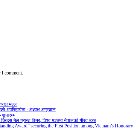
e I comment.
ध्यक्ष मल्ल
को अपरिहार्यता : अध्यक्ष अग्रवाल
 शुभारम्भ
किड्स मेल ग्रान्ड विनर, विश्व मञ्चमा नेपालको गौरव उच्च
tanding Award” securing the First Position among Vietnam’s Honorary