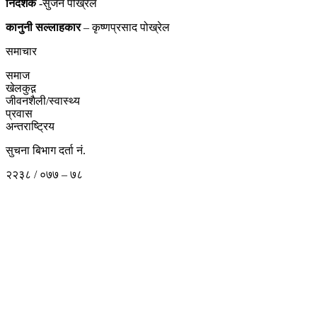
निर्देशक
-सुजन पोख्रेल
कानुनी
सल्लाहकार
– कृष्णप्रसाद पोख्रेल
समाचार
समाज
खेलकुद़़
जीवनशैली/स्वास्थ्य
प्रवास
अन्तराष्ट्रिय
सुचना बिभाग दर्ता नं.
२२३८ / ०७७ – ७८