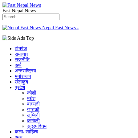
Fast Nepal News
Nepal Fast News -
होमपेज
समाचार
राजनीति
अर्थ
अन्तराष्ट्रिय
मनोरन्जन
खेलकुद
प्रदेश
कोशी
मधेश
बागमती
गण्डकी
लुम्बिनी
कर्णाली
सुदूरपश्चिम
कला/ साहित्य
अन्य