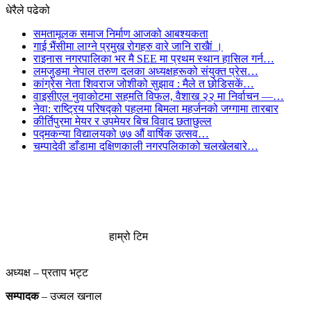
धेरैले पढेको
समतामूलक समाज निर्माण आजको आबश्यकता
गाई भैंसीमा लाग्ने प्रमुख रोगहरु वारे जानि राखैां ।
राइनास नगरपालिका भर मै SEE मा प्रथम स्थान हासिल गर्न…
लमजुङमा नेपाल तरुण दलका अध्यक्षहरूको संयुक्त प्रेस…
कांग्रेस नेता शिवराज जोशीको सुझाव : मैले त छोडिसकें…
वाइसीएल नुवाकोटमा सहमति विफल, वैशाख २२ मा निर्वाचन —…
नेवा: राष्ट्रिय परिषद्को पहलमा बिमला महर्जनको जग्गामा तारबार
कीर्तिपुरमा मेयर र उपमेयर बिच विवाद छताछुल्ल
पद्मकन्या विद्यालयको ७७ औं ‌‌वार्षिक ‌उत्सव…
चम्पादेवी डाँडामा दक्षिणकाली नगरपलिकाको चलखेलबारे…
हाम्रो टिम
अध्यक्ष – प्रताप भट्ट
सम्पादक
– उज्वल खनाल