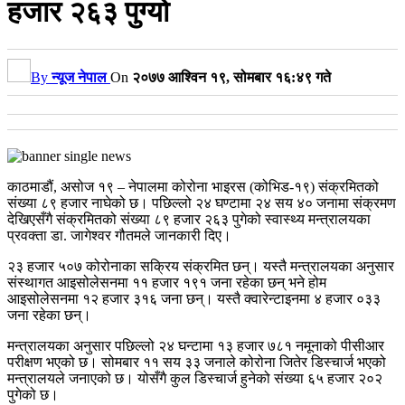
हजार २६३ पुग्यो
By
न्यूज नेपाल
On
२०७७ आश्विन १९, सोमबार १६:४९ गते
काठमाडौं, असोज १९ – नेपालमा कोरोना भाइरस (कोभिड-१९) संक्रमितको
संख्या ८९ हजार नाघेको छ। पछिल्लो २४ घण्टामा २४ सय ४० जनामा संक्रमण
देखिएसँगै संक्रमितको संख्या ८९ हजार २६३ पुगेको स्वास्थ्य मन्त्रालयका
प्रवक्ता डा. जागेश्वर गौतमले जानकारी दिए।
२३ हजार ५०७ कोरोनाका सक्रिय संक्रमित छन्। यस्तै मन्त्रालयका अनुसार
संस्थागत आइसोलेसनमा ११ हजार १९१ जना रहेका छन् भने होम
आइसोलेसनमा १२ हजार ३१६ जना छन्। यस्तै क्वारेन्टाइनमा ४ हजार ०३३
जना रहेका छन्।
मन्त्रालयका अनुसार पछिल्लो २४ घन्टामा १३ हजार ७८१ नमूनाको पीसीआर
परीक्षण भएको छ। सोमबार ११ सय ३३ जनाले कोरोना जितेर डिस्चार्ज भएको
मन्त्रालयले जनाएको छ। योसँगै कुल डिस्चार्ज हुनेको संख्या ६५ हजार २०२
पुगेको छ।