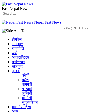
Fast Nepal News
Nepal Fast News -
२०८३ श्रावण २२
होमपेज
समाचार
राजनीति
अर्थ
अन्तराष्ट्रिय
मनोरन्जन
खेलकुद
प्रदेश
कोशी
मधेश
बागमती
गण्डकी
लुम्बिनी
कर्णाली
सुदूरपश्चिम
कला/ साहित्य
अन्य