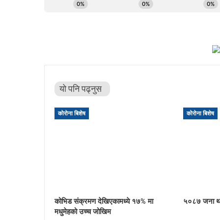
यो पनि पढ्नुस
कोरोना बिशेष
कोरोना बिशेष
कोभिड संक्रमण देखिएकामध्ये १७% मा
५०८७ जना थप
मधुमेहको उच्च जोखिम