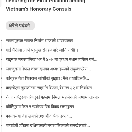
securing the First Position among
Vietnam’s Honorary Consuls
धेरैले पढेको
समतामूलक समाज निर्माण आजको आबश्यकता
गाई भैंसीमा लाग्ने प्रमुख रोगहरु वारे जानि राखैां ।
राइनास नगरपालिका भर मै SEE मा प्रथम स्थान हासिल गर्न…
लमजुङमा नेपाल तरुण दलका अध्यक्षहरूको संयुक्त प्रेस…
कांग्रेस नेता शिवराज जोशीको सुझाव : मैले त छोडिसकें…
वाइसीएल नुवाकोटमा सहमति विफल, वैशाख २२ मा निर्वाचन —…
नेवा: राष्ट्रिय परिषद्को पहलमा बिमला महर्जनको जग्गामा तारबार
कीर्तिपुरमा मेयर र उपमेयर बिच विवाद छताछुल्ल
पद्मकन्या विद्यालयको ७७ औं ‌‌वार्षिक ‌उत्सव…
चम्पादेवी डाँडामा दक्षिणकाली नगरपलिकाको चलखेलबारे…