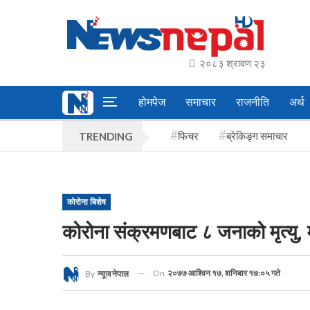
२०८३ श्रावण २३
होमपेज
समाचार
राजनीति
अर्थ
फिचर
ब्रेकिङ्ग समाचार
TRENDING
कोरोना बिशेष
कोरोना संक्रमणबाट ८ जनाको मृत्यु, 
On
२०७७ आश्विन १७, शनिबार १७:०५ गते
By
न्यूज नेपाल