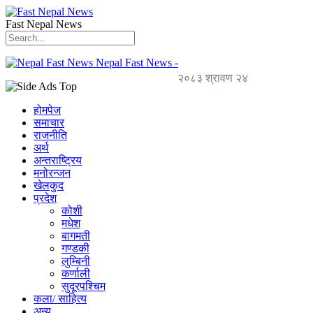
Fast Nepal News
Nepal Fast News -
२०८३ श्रावण २४
होमपेज
समाचार
राजनीति
अर्थ
अन्तराष्ट्रिय
मनोरन्जन
खेलकुद
प्रदेश
कोशी
मधेश
बागमती
गण्डकी
लुम्बिनी
कर्णाली
सुदूरपश्चिम
कला/ साहित्य
अन्य