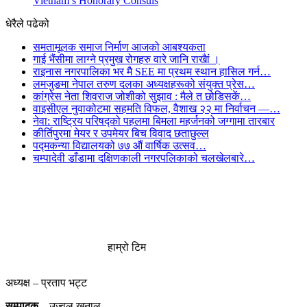
Vietnam’s Honorary Consuls
धेरैले पढेको
समतामूलक समाज निर्माण आजको आबश्यकता
गाई भैंसीमा लाग्ने प्रमुख रोगहरु वारे जानि राखैां ।
राइनास नगरपालिका भर मै SEE मा प्रथम स्थान हासिल गर्न…
लमजुङमा नेपाल तरुण दलका अध्यक्षहरूको संयुक्त प्रेस…
कांग्रेस नेता शिवराज जोशीको सुझाव : मैले त छोडिसकें…
वाइसीएल नुवाकोटमा सहमति विफल, वैशाख २२ मा निर्वाचन —…
नेवा: राष्ट्रिय परिषद्को पहलमा बिमला महर्जनको जग्गामा तारबार
कीर्तिपुरमा मेयर र उपमेयर बिच विवाद छताछुल्ल
पद्मकन्या विद्यालयको ७७ औं ‌‌वार्षिक ‌उत्सव…
चम्पादेवी डाँडामा दक्षिणकाली नगरपलिकाको चलखेलबारे…
हाम्रो टिम
अध्यक्ष – प्रताप भट्ट
सम्पादक
– उज्वल खनाल