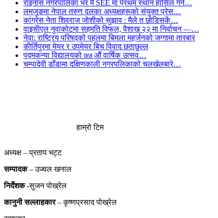
राइनास नगरपालिका भर मै SEE मा प्रथम स्थान हासिल गर्न…
लमजुङमा नेपाल तरुण दलका अध्यक्षहरूको संयुक्त प्रेस…
कांग्रेस नेता शिवराज जोशीको सुझाव : मैले त छोडिसकें…
वाइसीएल नुवाकोटमा सहमति विफल, वैशाख २२ मा निर्वाचन —…
नेवा: राष्ट्रिय परिषद्को पहलमा बिमला महर्जनको जग्गामा तारबार
कीर्तिपुरमा मेयर र उपमेयर बिच विवाद छताछुल्ल
पद्मकन्या विद्यालयको ७७ औं ‌‌वार्षिक ‌उत्सव…
चम्पादेवी डाँडामा दक्षिणकाली नगरपलिकाको चलखेलबारे…
हाम्रो टिम
अध्यक्ष – प्रताप भट्ट
सम्पादक
– उज्वल खनाल
निर्देशक
-सुजन पोख्रेल
कानुनी
सल्लाहकार
– कृष्णप्रसाद पोख्रेल