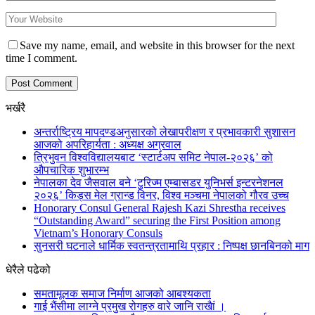
Save my name, email, and website in this browser for the next
time I comment.
भर्खरै
अन्तर्राष्ट्रिय मापदण्डअनुसारको लेखापरीक्षण र प्रभावकारी सुशासन
आजको अपरिहार्यता : अध्यक्ष अग्रवाल
त्रिभुवन विश्वविद्यालयबाट ‘स्टार्टअप समिट नेपाल-२०२६’ को
औपचारिक शुभारम्भ
नेपालका देव जैसवाल बने ‘टुरिज्म एम्बासडर युनिभर्स इन्टरनेशनल
२०२६’ किड्स मेल ग्रान्ड विनर, विश्व मञ्चमा नेपालको गौरव उच्च
Honorary Consul General Rajesh Kazi Shrestha receives
“Outstanding Award” securing the First Position among
Vietnam’s Honorary Consuls
सुनसरी घटनाले धार्मिक स्वतन्त्रतामाथि प्रहार : निष्पक्ष छानबिनको माग
धेरैले पढेको
समतामूलक समाज निर्माण आजको आबश्यकता
गाई भैंसीमा लाग्ने प्रमुख रोगहरु वारे जानि राखैां ।