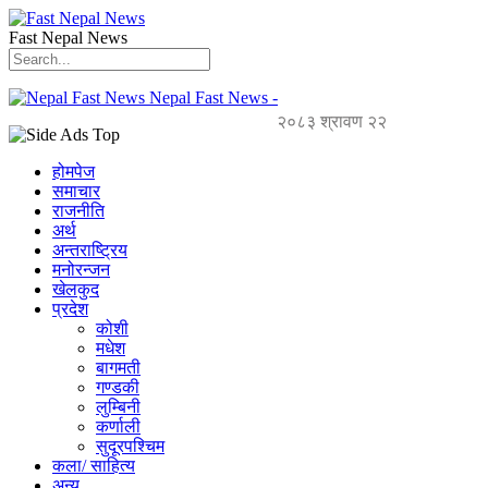
Fast Nepal News
Nepal Fast News -
२०८३ श्रावण २२
होमपेज
समाचार
राजनीति
अर्थ
अन्तराष्ट्रिय
मनोरन्जन
खेलकुद
प्रदेश
कोशी
मधेश
बागमती
गण्डकी
लुम्बिनी
कर्णाली
सुदूरपश्चिम
कला/ साहित्य
अन्य