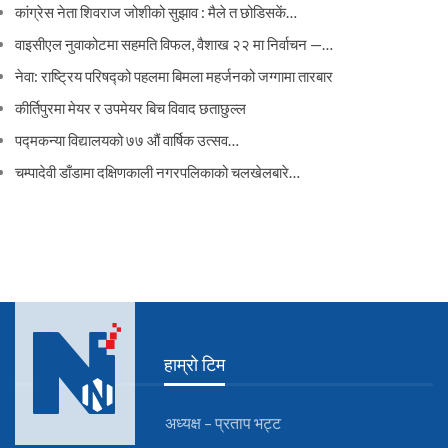
कांग्रेस नेता शिवराज जोशीको सुझाव : मैले त छोडिसकें…
वाइसीएल नुवाकोटमा सहमति विफल, वैशाख २२ मा निर्वाचन —…
नेवा: राष्ट्रिय परिषद्को पहलमा बिमला महर्जनको जग्गामा तारबार
कीर्तिपुरमा मेयर र उपमेयर बिच विवाद छताछुल्ल
पद्मकन्या विद्यालयको ७७ औं ‌‌वार्षिक ‌उत्सव…
चम्पादेवी डाँडामा दक्षिणकाली नगरपलिकाको चलखेलबारे…
हाम्रो टिम
अध्यक्ष – प्रताप भट्ट