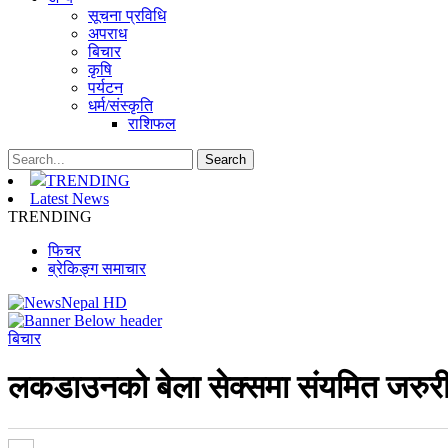
सूचना प्रविधि
अपराध
बिचार
कृषि
पर्यटन
धर्म/संस्कृति
राशिफल
TRENDING
Latest News
TRENDING
फिचर
ब्रेकिङ्ग समाचार
बिचार
लकडाउनको बेला सेक्समा संयमित जरुरी