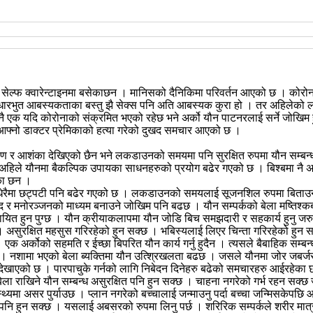
्फ क्वारेन्टाइनमा बसेकाछन । मानिसको दैनिकिमा परिवर्तन आएको छ । कोरोनाको प
ारभुत आबस्यकताका बस्तु झै सेक्स पनि अति आबस्यक कुरा हो । तर अहिलेको लकडा
 कुनै एक यदि कोरोनाको संक्रमित भएको रहेछ भने अर्को यौन पाटनरलाई सर्ने जोखिम 
आफ्नो डाक्टर प्रेमिकाको हत्या गरेको दुखद समचार आएको छ ।
क्षण र आशंका देखिएको छैन भने लकडाउनको समयमा पनि सुरक्षित रुपमा यौन सम्बन्ध
डरले अहिले यौनमा बैकल्पिक उपायका साधनहरुको प्रयोग बढेर गएको छ । बिश्बमा नै
ेका छन ।
धेरैमा छट्पटी पनि बढेर गएको छ । लकडाउनको समयलाई सूजनशिल रुपमा बिताउन 
 र मनोरञ्जनको माध्यम बनाउने जोखिम पनि बढछ । यौन सम्पर्कको बेला मष्तिश्क
ालायित हुन पुग्छ । यौन क्रीयाकलापमा यौन जोडि बिच समझदारी र सहकार्य हुनु 
सुरक्षित महसुस गरिरहेको हुन सक्छ । भबिस्यलाई लिएर चिन्ता गरिरहेको हुन स
। एक अर्कोको सहमति र ईच्छा बिपरित यौन कार्य गर्नु हुदैन । त्यसले बैबाहिक सम्ब
्छ । नशामा भएको बेला ब्यक्तिमा यौन उत्श्रिखलता बढछ । जसले यौनमा जोर जबर्
ले देखाएको छ । पारपाचुके गर्नको लागि निबेदन दिनेहरु बढेको समचारहरु आईर
ेला राखिने यौन सम्बन्ध असुरक्षित पनि हुन सक्छ । चाहना नगरेको गर्भ रहन सक्छ 
ास्थ्यमा असर पुर्याउछ । प्लान नगरेको बच्चालाई जन्माउनु पर्दा बच्चा जन्मिसकेप
नि हुन सक्छ । यसलाई अबसरको रुपमा लिनु पर्छ । शरिरिक सम्पर्कले शरीर मात