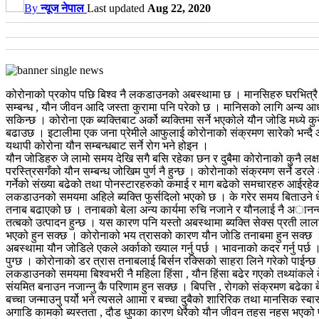
By
न्यूज नेपाल
Last updated
Aug 22, 2020
कोरोनाको प्रकोप पछि बिश्व नै लकडाउनको अबस्थामा छ । मानसिहरु घरभित्रै सेल
सम्बन्ध , यौन जीवन आदि जस्ता कुरामा पनि परेको छ । मानिसको लागि अन्य आध
सकिन्छ । कोरोना एक ब्यक्तिबाट अर्को ब्यक्तिमा सर्ने भएकोले यौन जोडि मध्ये
बढाउछ । इटालीमा एक जना प्रेमीले आफुलाई कोरोनाको संक्रमण सारेको भन्दै 
यथापी कोरोना यौन सम्बन्धबाट सर्ने रोग भने होइन ।
यौन ज‍ोडिहरु जे लामो समय देखि सगै बसि रहेका छन र दुबैमा कोरोनाको कुनै ल
परस्त्रिसगँको यौन सम्बन्ध जोखिम पुर्ण नै हुन्छ । कोरोनाको संक्रमण सर्ने 
गर्नेको संख्या बढेको तथा पोनस्टारहरुको कमाई र माग बढेको समचारहरु आईरह
लकडाउनको समयमा अहिले ब्यक्ति फुर्सदिलो भएको छ । के गरेर समय बिताउने 
तनाब बढाएको छ । तनाबको बेला अन्य कार्यमा रुचि नजाने र यौनलाई नै अानन्द
तत्बको उत्पादन हुन्छ । यस कारण पनि यस्तो अबस्थामा ब्यक्ति सेक्स प्रती ल
भएको हुन सक्छ । कोरोनाको भय त्रासको कारण यौन जोडि तनाबमा हुन सक्छ । अ
अबस्थामा यौन जोडिले एकले अर्काको ख्याल गर्नु पर्छ । भावनाको कदर गर्नु पर्छ 
पुग्छ । कोरोनाको डर त्रास तनाबलाई बिर्सन रक्सिको साहरा लिने गरेको पाईन
लकडाउनको समयमा बिश्वभरी नै महिला हिंसा , यौन हिंसा बढेर गएको तथ्यांक
संयमित बनाउन नजान्नु कै परिणाम हुन सक्छ । बिपत्ति , रोगको संक्रमण बढेका ब
बच्चा जन्माउनु पर्यो भने त्यसले आामा र बच्चा दुबैको शारिरिक तथा मानसिक स्ब
अगाडि कामको ब्यस्तता , दौड धुपका कारण धेरैको यौन जीवन तहस नहस भएको प