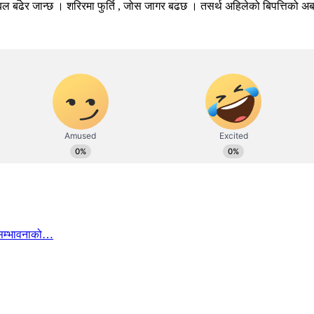
र जान्छ । शरिरमा फुर्ति , जोस जागर बढछ । तसर्थ अहिलेको बिपत्तिको अबस्थाम
ि सम्भावनाको…