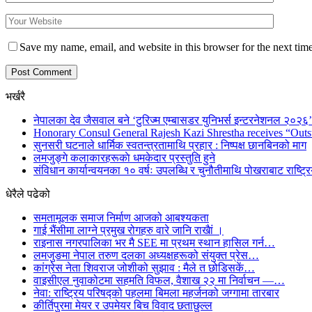
Save my name, email, and website in this browser for the next tim
भर्खरै
नेपालका देव जैसवाल बने ‘टुरिज्म एम्बासडर युनिभर्स इन्टरनेशनल २०२६’ 
Honorary Consul General Rajesh Kazi Shrestha receives “Outs
सुनसरी घटनाले धार्मिक स्वतन्त्रतामाथि प्रहार : निष्पक्ष छानबिनको माग
लमजुङ्गे कलाकारहरूकाे धमकेदार प्रस्तुति हुने
संविधान कार्यान्वयनका १० वर्षः उपलब्धि र चुनौतीमाथि पोखराबाट राष्ट्र
धेरैले पढेको
समतामूलक समाज निर्माण आजको आबश्यकता
गाई भैंसीमा लाग्ने प्रमुख रोगहरु वारे जानि राखैां ।
राइनास नगरपालिका भर मै SEE मा प्रथम स्थान हासिल गर्न…
लमजुङमा नेपाल तरुण दलका अध्यक्षहरूको संयुक्त प्रेस…
कांग्रेस नेता शिवराज जोशीको सुझाव : मैले त छोडिसकें…
वाइसीएल नुवाकोटमा सहमति विफल, वैशाख २२ मा निर्वाचन —…
नेवा: राष्ट्रिय परिषद्को पहलमा बिमला महर्जनको जग्गामा तारबार
कीर्तिपुरमा मेयर र उपमेयर बिच विवाद छताछुल्ल