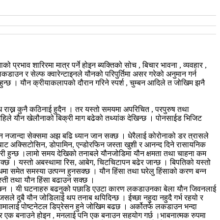
्रभाव शारिरमा मात्र पर्ने होइन ब्यक्तिको सोच , बिचार भावना , व्यवहार ,
उन र सेल्फ क्वारेन्टाइनले यौनको परिपुर्तिमा असर गरेको अनुमान गर्न
हुन्छ । यौन क्रीयाकलापको दौरान गरिने स्पर्श , चुम्बन आदिले त जोखिम झनै
 राख्न कुनै कठिनाई हुदैन । तर यस्तो समयमा अपरिचित , परपुरुष तथा
 अहिले यौन खेलौनाको बिक्री माग बढेको तथ्यांक देखिन्छ । पोनसाईड भिजिट
नजान्दा सेक्समा अझ बढि ध्यान जान सक्छ । धेरैलाई कोरोनाको डर त्रासले
बाट अक्सिटोसिन, डोपामिन, एन्डोरफिन जस्ता खुशी र आनन्द दिने रासायनिक
जरुरी हुन्छ ।लामो समय देखिको तनाबले यौनजोडिमा यौन क्षमता तथा चाहना कम
क्छ । यस्तो अबस्थामा रिस, आबेग, चिटचिटापन बढेर जान्छ । बिपतिको यस्तो
न्धमा समेत समस्या उत्पन्न हुनसक्छ । यौन हिंसा तथा घरेलु हिंसाको करण बन्न
जस्ती तथा यौन हिंसा बढाउन सक्छ ।
हेका छन । यी घटनाहरु बढनुको पछाडि एउटा कारण लकडाउनका बेला यौन जिवनलाई
जसले दुबै यौन जोडिलाई थप तनाब थपिदिन्छ । ईच्छा नहुदा नहुदै गर्भ रहयो र
छि आमालाई पोष्टनेटल डिप्रेसन हुने जोखिम बढछ । अर्कोतर्फ लकडाउन भन्दा
्र एक बनाउने होइन , मनलाई पनि एक बनाउन सहयोग गर्छ ।भाबनात्मक रुपमा