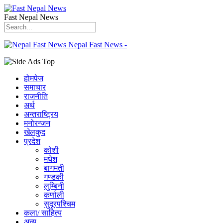
Fast Nepal News
Nepal Fast News -
होमपेज
समाचार
राजनीति
अर्थ
अन्तराष्ट्रिय
मनोरन्जन
खेलकुद
प्रदेश
कोशी
मधेश
बागमती
गण्डकी
लुम्बिनी
कर्णाली
सुदूरपश्चिम
कला/ साहित्य
अन्य