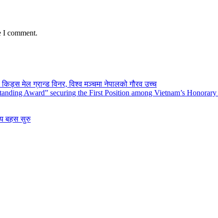
e I comment.
किड्स मेल ग्रान्ड विनर, विश्व मञ्चमा नेपालको गौरव उच्च
tanding Award” securing the First Position among Vietnam’s Honorary
िय बहस सुरु