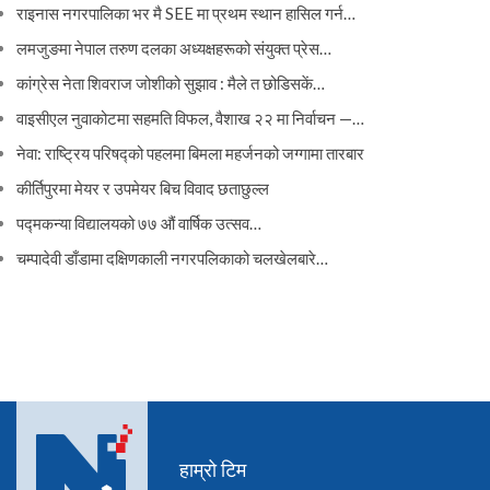
राइनास नगरपालिका भर मै SEE मा प्रथम स्थान हासिल गर्न…
लमजुङमा नेपाल तरुण दलका अध्यक्षहरूको संयुक्त प्रेस…
कांग्रेस नेता शिवराज जोशीको सुझाव : मैले त छोडिसकें…
वाइसीएल नुवाकोटमा सहमति विफल, वैशाख २२ मा निर्वाचन —…
नेवा: राष्ट्रिय परिषद्को पहलमा बिमला महर्जनको जग्गामा तारबार
कीर्तिपुरमा मेयर र उपमेयर बिच विवाद छताछुल्ल
पद्मकन्या विद्यालयको ७७ औं ‌‌वार्षिक ‌उत्सव…
चम्पादेवी डाँडामा दक्षिणकाली नगरपलिकाको चलखेलबारे…
हाम्रो टिम