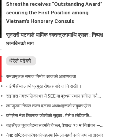
Shrestha receives “Outstanding Award”
securing the First Position among
Vietnam’s Honorary Consuls
सुनसरी घटनाले धार्मिक स्वतन्त्रतामाथि प्रहार : निष्पक्ष
छानबिनको माग
धेरैले पढेको
समतामूलक समाज निर्माण आजको आबश्यकता
गाई भैंसीमा लाग्ने प्रमुख रोगहरु वारे जानि राखैां ।
राइनास नगरपालिका भर मै SEE मा प्रथम स्थान हासिल गर्न…
लमजुङमा नेपाल तरुण दलका अध्यक्षहरूको संयुक्त प्रेस…
कांग्रेस नेता शिवराज जोशीको सुझाव : मैले त छोडिसकें…
वाइसीएल नुवाकोटमा सहमति विफल, वैशाख २२ मा निर्वाचन —…
नेवा: राष्ट्रिय परिषद्को पहलमा बिमला महर्जनको जग्गामा तारबार