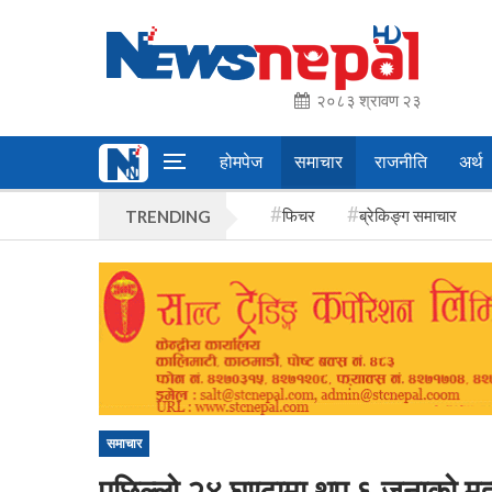
२०८३ श्रावण २३
होमपेज
समाचार
राजनीति
अर्थ
फिचर
ब्रेकिङ्ग समाचार
TRENDING
समाचार
पछिल्लो २४ घण्टामा थप ६ जनाको मृत्यु