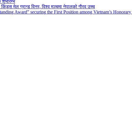
 शुभारम्भ
किड्स मेल ग्रान्ड विनर, विश्व मञ्चमा नेपालको गौरव उच्च
tanding Award” securing the First Position among Vietnam’s Honorary