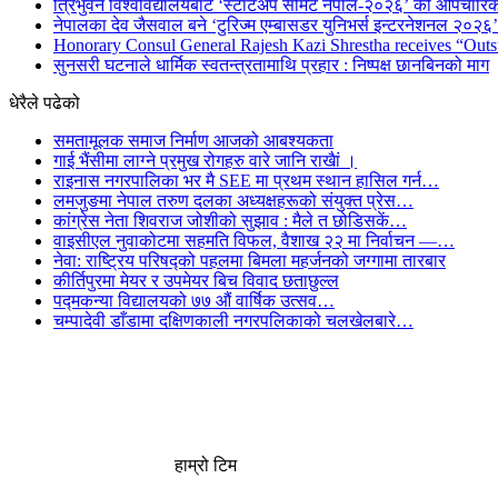
त्रिभुवन विश्वविद्यालयबाट ‘स्टार्टअप समिट नेपाल-२०२६’ को औपचारिक
नेपालका देव जैसवाल बने ‘टुरिज्म एम्बासडर युनिभर्स इन्टरनेशनल २०२६’ 
Honorary Consul General Rajesh Kazi Shrestha receives “Outs
सुनसरी घटनाले धार्मिक स्वतन्त्रतामाथि प्रहार : निष्पक्ष छानबिनको माग
धेरैले पढेको
समतामूलक समाज निर्माण आजको आबश्यकता
गाई भैंसीमा लाग्ने प्रमुख रोगहरु वारे जानि राखैां ।
राइनास नगरपालिका भर मै SEE मा प्रथम स्थान हासिल गर्न…
लमजुङमा नेपाल तरुण दलका अध्यक्षहरूको संयुक्त प्रेस…
कांग्रेस नेता शिवराज जोशीको सुझाव : मैले त छोडिसकें…
वाइसीएल नुवाकोटमा सहमति विफल, वैशाख २२ मा निर्वाचन —…
नेवा: राष्ट्रिय परिषद्को पहलमा बिमला महर्जनको जग्गामा तारबार
कीर्तिपुरमा मेयर र उपमेयर बिच विवाद छताछुल्ल
पद्मकन्या विद्यालयको ७७ औं ‌‌वार्षिक ‌उत्सव…
चम्पादेवी डाँडामा दक्षिणकाली नगरपलिकाको चलखेलबारे…
हाम्रो टिम