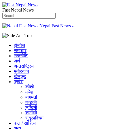
Fast Nepal News
Nepal Fast News -
होमपेज
समाचार
राजनीति
अर्थ
अन्तराष्ट्रिय
मनोरन्जन
खेलकुद
प्रदेश
कोशी
मधेश
बागमती
गण्डकी
लुम्बिनी
कर्णाली
सुदूरपश्चिम
कला/ साहित्य
अन्य