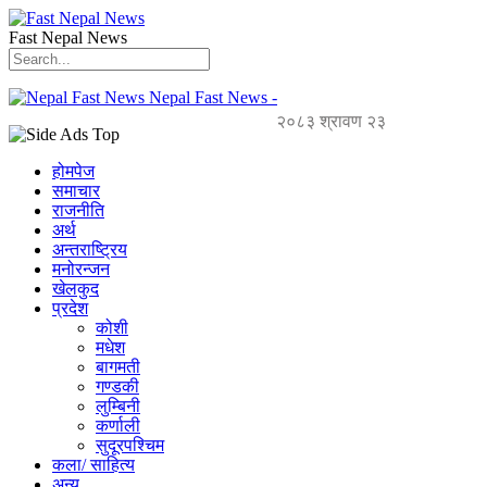
Fast Nepal News
Nepal Fast News -
२०८३ श्रावण २३
होमपेज
समाचार
राजनीति
अर्थ
अन्तराष्ट्रिय
मनोरन्जन
खेलकुद
प्रदेश
कोशी
मधेश
बागमती
गण्डकी
लुम्बिनी
कर्णाली
सुदूरपश्चिम
कला/ साहित्य
अन्य