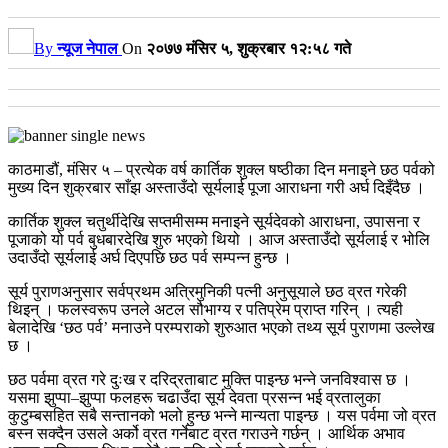
By
न्यूज नेपाल
On
२०७७ मंसिर ५, शुक्रबार १२:५८ गते
काठमाडौं, मंसिर ५ – प्रत्येक वर्ष कार्तिक शुक्ल षष्ठीका दिन मनाइने छठ पर्वको
मुख्य दिन शुक्रबार साँझ अस्ताउँदो सूर्यलाई पूजा आराधना गरी अर्घ दिइँदैछ ।
कार्तिक शुक्ल चतुर्थीदेखि सप्तमीसम्म मनाइने सूर्यदेवको आराधना, उपासना र
पूजाको यो पर्व बुधबारदेखि शुरु भएको थियो । आज अस्ताउँदो सूर्यलाई र भोलि
उदाउँदो सूर्यलाई अर्घ दिएपछि छठ पर्व सम्पन्न हुन्छ ।
सूर्य पुराणअनुसार सर्वप्रथम अत्रिमुनिकी पत्नी अनुसूयाले छठ व्रत गरेकी
थिइन् । फलस्वरूप उनले अटल सौभाग्य र पतिप्रेम प्राप्त गरिन् । त्यही
बेलादेखि ‘छठ पर्व’ मनाउने परम्पराको शुरुआत भएको तथ्य सूर्य पुराणमा उल्लेख
छ ।
छठ पर्वमा व्रत गरे दुःख र दरिद्रताबाट मुक्ति पाइन्छ भन्ने जनविश्वास छ ।
यसमा झुप्पा–झुप्पा फलहरू चढाउँदा सूर्य देवता प्रसन्न भई व्रतालुका
कुटुम्बसहित सबै सन्तानको भलो हुन्छ भन्ने मान्यता पाइन्छ । यस पर्वमा जो व्रत
बस्न सक्दैन उसले अर्को व्रत गर्नेबाट व्रत गराउने गर्छन् । आर्थिक अभाव