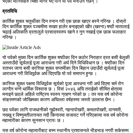
भएका मानिसहरु भिक्षा मागेरै भए पनि यो पर्व मनाउने गर्छन् ।
व्रतविधि
कार्तिक शुक्ल चतुर्थीका दिन स्नान गरी एक छाक खाएर बस्ने गरिन्छ । दोस्रो
दिन कार्तिक शुक्ल पञ्चमीमा सखर हालेर बनाइएको खीर (खरना) षष्ठी मातालाई
चढाई अलिकति व्रतालुले प्रसादस्वरुप खाने र नुन नखाई एक छाक फलाहार
गरिन्छ ।
यो पर्वको मुख्य दिन कार्तिक शुक्ल षष्ठीका दिन कठोर निराहार व्रत बसी बेलुकी
अस्ताउँदो सूर्यलाई पूजा आराधना गरी अर्घ दिने विधिविधान छ । षष्ठीका दिन
रातभर जागा बसी कात्तिक शुक्ल सप्तमीका दिन बिहान उदाउँदो सूर्यलाई पूजा
आराधना गरी विधिपूर्वक अर्घ दिएपछि यो पर्व समापन हुन्छ ।
कात्तिक शुक्ल पक्षमा विधिपूर्वक सूर्यको पूजा आरधना गरी अर्घ दिएमा चर्म रोग
लाग्दैन भन्ने धार्मिक विश्वास छ । विसं २०४६ अघि तराईको सीमित क्षेत्रमा
मनाइने छठले अहिले राष्ट्रिय स्वरुप ग्रहण गरेको छ । तर यस वर्ष कोरोना
संक्रमणको जोखिमका कारण अघिल्ला वर्षहरुमा जस्तो उल्लास छैन ।
छठ पर्वका लागि राजधानीको गुह्येश्वरी, गहनापोखरी, कमलपोखरी, वागमती,
नख्खु र विष्णुमतीलगायत नदी किनारमा सजावट गर्ने गरिएकामा यस वर्ष कोरोना
महामारीका कारण सुनसान प्रायः छ ।
यस वर्ष कोरोना महामारीबाट बच्न स्थानीय प्रशासनले भीडभाड नगरी सकेसम्म