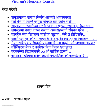
Vietnam’s Honorary Consuls
धेरैले पढेको
समतामूलक समाज निर्माण आजको आबश्यकता
गाई भैंसीमा लाग्ने प्रमुख रोगहरु वारे जानि राखैां ।
राइनास नगरपालिका भर मै SEE मा प्रथम स्थान हासिल गर्न…
लमजुङमा नेपाल तरुण दलका अध्यक्षहरूको संयुक्त प्रेस…
कांग्रेस नेता शिवराज जोशीको सुझाव : मैले त छोडिसकें…
वाइसीएल नुवाकोटमा सहमति विफल, वैशाख २२ मा निर्वाचन —…
नेवा: राष्ट्रिय परिषद्को पहलमा बिमला महर्जनको जग्गामा तारबार
कीर्तिपुरमा मेयर र उपमेयर बिच विवाद छताछुल्ल
पद्मकन्या विद्यालयको ७७ औं ‌‌वार्षिक ‌उत्सव…
चम्पादेवी डाँडामा दक्षिणकाली नगरपलिकाको चलखेलबारे…
हाम्रो टिम
अध्यक्ष – प्रताप भट्ट