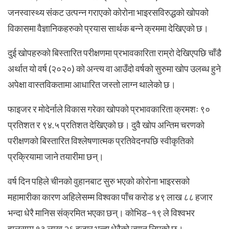
जनस्वास्थ्य संकट उत्पन्न गराएको कोरोना भाइरसविरुद्धको खोपको
विकासमा वैज्ञानिकहरुको प्रयास सार्थक बन्ने क्रममा देखिएको छ।
दुई खोपहरुको बिस्तारित परीक्षणमा प्रभावकारिता राम्रो देखिएपछि चाँडै
अर्थात यो वर्ष (२०२०) को अन्त्य वा आउँदो वर्षको सुरुमा खोप उलब्ध हुने
अपेक्षा वास्तविकतामा आधारित जस्तो लाग्न थालेको छ।
फाइजर र मोदेर्नाले विकास गरेका खोपको प्रभावकारिता क्रमशः ९०
प्रतिशत र ९४.५ प्रतिशत देखिएको छ। दुवै खोप अन्तिम चरणको
परीक्षणको बिस्तारित विश्लेषणात्मक प्रतिवेदनपछि स्वीकृतिको
प्रक्रियामा जाने तयारीमा छन्।
वर्ष दिन पहिले चीनको वुहानबाट सुरु भएको कोरोना भाइरसको
महामारीका कारण अहिलेसम्म विश्वका पाँच करोड ४९ लाख ८८ हजार
भन्दा धेरै मानिस संक्रमित भएका छन्। कोभिड–१९ ले विश्वभर
हालसम्म १३ लाख २६ हजार भन्दा धेरैको ज्यान लिएको छ।