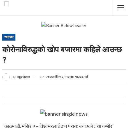
समाचार
कोरोनाविरुद्धको खोप बजारमा कहिले आउन्छ
?
On
२०७७ मंसिर २, मंगलवार १६:३८ गते
By
न्यूज नेपाल
काठमाडौं, मंसिर २ – विश्वभरलाई ठप्प प्रायः बनाएको तथा गम्भीर