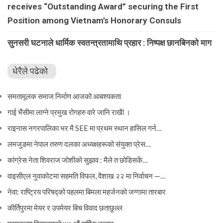
receives “Outstanding Award” securing the First
Position among Vietnam’s Honorary Consuls
सुनसरी घटनाले धार्मिक स्वतन्त्रतामाथि प्रहार : निष्पक्ष छानबिनको माग
धेरैले पढेको
समतामूलक समाज निर्माण आजको आबश्यकता
गाई भैंसीमा लाग्ने प्रमुख रोगहरु वारे जानि राखैां ।
राइनास नगरपालिका भर मै SEE मा प्रथम स्थान हासिल गर्न…
लमजुङमा नेपाल तरुण दलका अध्यक्षहरूको संयुक्त प्रेस…
कांग्रेस नेता शिवराज जोशीको सुझाव : मैले त छोडिसकें…
वाइसीएल नुवाकोटमा सहमति विफल, वैशाख २२ मा निर्वाचन —…
नेवा: राष्ट्रिय परिषद्को पहलमा बिमला महर्जनको जग्गामा तारबार
कीर्तिपुरमा मेयर र उपमेयर बिच विवाद छताछुल्ल