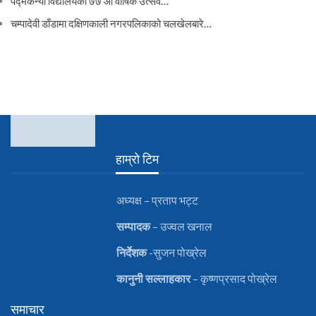
पद्मकन्या विद्यालयको ७७ औं ‌‌वार्षिक ‌उत्सव…
चम्पादेवी डाँडामा दक्षिणकाली नगरपलिकाको चलखेलबारे…
हाम्रो टिम
अध्यक्ष – प्रताप भट्ट
सम्पादक
– उज्वल खनाल
निर्देशक
-सुजन पोख्रेल
कानुनी
सल्लाहकार
– कृष्णप्रसाद पोख्रेल
समाचार