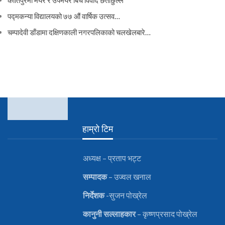
पद्मकन्या विद्यालयको ७७ औं ‌‌वार्षिक ‌उत्सव…
चम्पादेवी डाँडामा दक्षिणकाली नगरपलिकाको चलखेलबारे…
हाम्रो टिम
अध्यक्ष – प्रताप भट्ट
सम्पादक
– उज्वल खनाल
निर्देशक
-सुजन पोख्रेल
कानुनी
सल्लाहकार
– कृष्णप्रसाद पोख्रेल