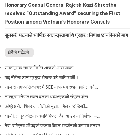
Honorary Consul General Rajesh Kazi Shrestha
receives “Outstanding Award” securing the First
Position among Vietnam’s Honorary Consuls
सुनसरी घटनाले धार्मिक स्वतन्त्रतामाथि प्रहार : निष्पक्ष छानबिनको माग
धेरैले पढेको
समतामूलक समाज निर्माण आजको आबश्यकता
गाई भैंसीमा लाग्ने प्रमुख रोगहरु वारे जानि राखैां ।
राइनास नगरपालिका भर मै SEE मा प्रथम स्थान हासिल गर्न…
लमजुङमा नेपाल तरुण दलका अध्यक्षहरूको संयुक्त प्रेस…
कांग्रेस नेता शिवराज जोशीको सुझाव : मैले त छोडिसकें…
वाइसीएल नुवाकोटमा सहमति विफल, वैशाख २२ मा निर्वाचन —…
नेवा: राष्ट्रिय परिषद्को पहलमा बिमला महर्जनको जग्गामा तारबार
कीर्तिपुरमा मेयर र उपमेयर बिच विवाद छताछुल्ल