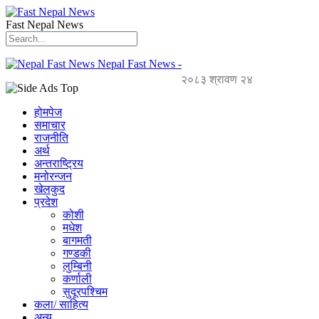
Fast Nepal News
Nepal Fast News -
२०८३ श्रावण २४
होमपेज
समाचार
राजनीति
अर्थ
अन्तराष्ट्रिय
मनोरन्जन
खेलकुद
प्रदेश
कोशी
मधेश
बागमती
गण्डकी
लुम्बिनी
कर्णाली
सुदूरपश्चिम
कला/ साहित्य
अन्य