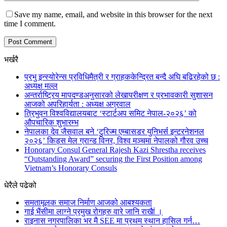
Save my name, email, and website in this browser for the next
time I comment.
भर्खरै
प्रभु इन्स्योरेन्स प्रविधिमैत्री र ग्राहककेन्द्रित बन्दै अघि बढिरहेको छ :
अध्यक्ष मल्ल
अन्तर्राष्ट्रिय मापदण्डअनुसारको लेखापरीक्षण र प्रभावकारी सुशासन
आजको अपरिहार्यता : अध्यक्ष अग्रवाल
त्रिभुवन विश्वविद्यालयबाट ‘स्टार्टअप समिट नेपाल-२०२६’ को
औपचारिक शुभारम्भ
नेपालका देव जैसवाल बने ‘टुरिज्म एम्बासडर युनिभर्स इन्टरनेशनल
२०२६’ किड्स मेल ग्रान्ड विनर, विश्व मञ्चमा नेपालको गौरव उच्च
Honorary Consul General Rajesh Kazi Shrestha receives
“Outstanding Award” securing the First Position among
Vietnam’s Honorary Consuls
धेरैले पढेको
समतामूलक समाज निर्माण आजको आबश्यकता
गाई भैंसीमा लाग्ने प्रमुख रोगहरु वारे जानि राखैां ।
राइनास नगरपालिका भर मै SEE मा प्रथम स्थान हासिल गर्न…