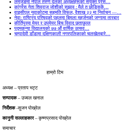
लमजुङमा नेपाल तरुण दलका अध्यक्षहरूको संयुक्त प्रेस…
कांग्रेस नेता शिवराज जोशीको सुझाव : मैले त छोडिसकें…
वाइसीएल नुवाकोटमा सहमति विफल, वैशाख २२ मा निर्वाचन —…
नेवा: राष्ट्रिय परिषद्को पहलमा बिमला महर्जनको जग्गामा तारबार
कीर्तिपुरमा मेयर र उपमेयर बिच विवाद छताछुल्ल
पद्मकन्या विद्यालयको ७७ औं ‌‌वार्षिक ‌उत्सव…
चम्पादेवी डाँडामा दक्षिणकाली नगरपलिकाको चलखेलबारे…
हाम्रो टिम
अध्यक्ष – प्रताप भट्ट
सम्पादक
– उज्वल खनाल
निर्देशक
-सुजन पोख्रेल
कानुनी
सल्लाहकार
– कृष्णप्रसाद पोख्रेल
समाचार