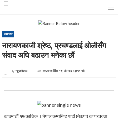
समाचार
नारायणकाजी श्रेष्ठ, प्रचण्डलाई ओलीसँग
संवाद अघि बढाउन भनेका छौं
On
२०७७ कार्तिक १७, सोमबार १३:५९ गते
By
न्यूज नेपाल
काठमाडौं,१७ कात्तिक । नेपाल कम्युनिष्ट पार्टी (नेकपा) का प्रवक्ता