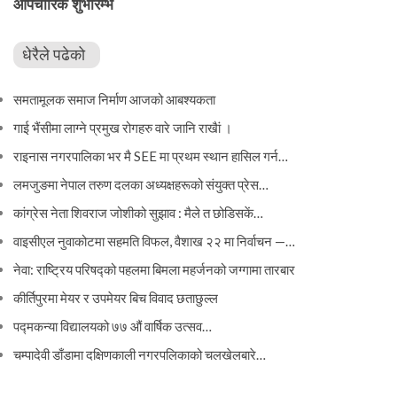
औपचारिक शुभारम्भ
धेरैले पढेको
समतामूलक समाज निर्माण आजको आबश्यकता
गाई भैंसीमा लाग्ने प्रमुख रोगहरु वारे जानि राखैां ।
राइनास नगरपालिका भर मै SEE मा प्रथम स्थान हासिल गर्न…
लमजुङमा नेपाल तरुण दलका अध्यक्षहरूको संयुक्त प्रेस…
कांग्रेस नेता शिवराज जोशीको सुझाव : मैले त छोडिसकें…
वाइसीएल नुवाकोटमा सहमति विफल, वैशाख २२ मा निर्वाचन —…
नेवा: राष्ट्रिय परिषद्को पहलमा बिमला महर्जनको जग्गामा तारबार
कीर्तिपुरमा मेयर र उपमेयर बिच विवाद छताछुल्ल
पद्मकन्या विद्यालयको ७७ औं ‌‌वार्षिक ‌उत्सव…
चम्पादेवी डाँडामा दक्षिणकाली नगरपलिकाको चलखेलबारे…