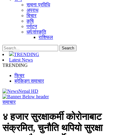
सूचना प्रविधि
अपराध
बिचार
कृषि
पर्यटन
धर्म/संस्कृति
राशिफल
TRENDING
Latest News
TRENDING
फिचर
ब्रेकिङ्ग समाचार
समाचार
४ हजार सुरक्षाकर्मी कोरोनाबाट
संक्रमित, चुनाैति थपियाे सुरक्षा