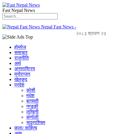
Fast Nepal News
Nepal Fast News -
२०८३ श्रावण २३
होमपेज
समाचार
राजनीति
अर्थ
अन्तराष्ट्रिय
मनोरन्जन
खेलकुद
प्रदेश
कोशी
मधेश
बागमती
गण्डकी
लुम्बिनी
कर्णाली
सुदूरपश्चिम
कला/ साहित्य
अन्य