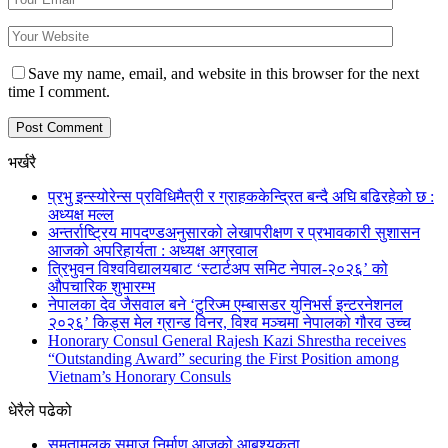
Save my name, email, and website in this browser for the next
time I comment.
भर्खरै
प्रभु इन्स्योरेन्स प्रविधिमैत्री र ग्राहककेन्द्रित बन्दै अघि बढिरहेको छ :
अध्यक्ष मल्ल
अन्तर्राष्ट्रिय मापदण्डअनुसारको लेखापरीक्षण र प्रभावकारी सुशासन
आजको अपरिहार्यता : अध्यक्ष अग्रवाल
त्रिभुवन विश्वविद्यालयबाट ‘स्टार्टअप समिट नेपाल-२०२६’ को
औपचारिक शुभारम्भ
नेपालका देव जैसवाल बने ‘टुरिज्म एम्बासडर युनिभर्स इन्टरनेशनल
२०२६’ किड्स मेल ग्रान्ड विनर, विश्व मञ्चमा नेपालको गौरव उच्च
Honorary Consul General Rajesh Kazi Shrestha receives
“Outstanding Award” securing the First Position among
Vietnam’s Honorary Consuls
धेरैले पढेको
समतामूलक समाज निर्माण आजको आबश्यकता