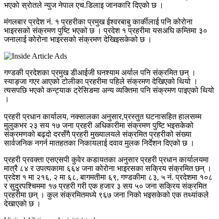
भएकाे स्राेतले न्युज नेपाल एच.डिलाइ जानकारि दिएकाे छ ।
मंगलबार प्रदेश नं. १ प्रहरीका प्रमुख ईश्वरबाबु कार्कीलाई पनि कोरोना
भाइरसको संक्रमण पुष्टि भएको छ । प्रदेश १ प्रहरीमा यसअघि कम्तिमा ३०
जनालाई कोरोना भाइरसको संक्रमण देखिइसकेको छ ।
गण्डकी प्रदेशका प्रमुख डीआईजी घनश्याम अर्याल पनि संक्रमित छन् ।
स्याङ्जा गएर आएको टोलीका प्रहरीमा पहिले संक्रमण देखिएको थियो ।
त्यसपछि भएको कन्ट्याक ट्रेसिङमा अन्य व्यक्तिमा पनि संक्रमण पाइएको थियो
।
प्रहरी प्रधान कार्यालय, नक्सालका अनुसार,प्रस्तुत घटनासहित हालसम्म
मुलुकभर २३ सय १७ जना प्रहरी अधिकारीमा संक्रमण पुष्टि भइसकेको
संक्रमणको बढ्दो दरसँगै प्रहरी मुख्यालयले संक्रमित प्रहरीको संख्या
सार्वजनिक नगर्न मातहतका निकायलाई दवाव मुलक निर्देशन दिएको छ ।
प्रहरी प्रवक्ता एसएसपी कुवेर कडायतका अनुसार प्रहरी प्रधान कार्यालयमा
मात्रै ८४ र उपत्यकामा ६६४ जना कोरोना भाइरसका सक्रिय संक्रमित छन् ।
प्रदेश १ मा २१६, २ मा ६८, बागमतीमा ६९, गण्डकीमा ८३, ५ नं. प्रदेशमा १०८
र सुदुरपश्चिममा १७ प्रहरी गरी एक हजार ३ सय ५० जना सक्रिय संक्रमित
प्रहरीमा छन् । कुल संक्रमितमध्ये ९६७ जना निको भइसकेको एक तथ्यांकले
देखाएकाे छ ।