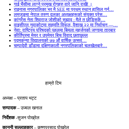
गाई भैंसीमा लाग्ने प्रमुख रोगहरु वारे जानि राखैां ।
राइनास नगरपालिका भर मै SEE मा प्रथम स्थान हासिल गर्न…
लमजुङमा नेपाल तरुण दलका अध्यक्षहरूको संयुक्त प्रेस…
कांग्रेस नेता शिवराज जोशीको सुझाव : मैले त छोडिसकें…
वाइसीएल नुवाकोटमा सहमति विफल, वैशाख २२ मा निर्वाचन —…
नेवा: राष्ट्रिय परिषद्को पहलमा बिमला महर्जनको जग्गामा तारबार
कीर्तिपुरमा मेयर र उपमेयर बिच विवाद छताछुल्ल
पद्मकन्या विद्यालयको ७७ औं ‌‌वार्षिक ‌उत्सव…
चम्पादेवी डाँडामा दक्षिणकाली नगरपलिकाको चलखेलबारे…
हाम्रो टिम
अध्यक्ष – प्रताप भट्ट
सम्पादक
– उज्वल खनाल
निर्देशक
-सुजन पोख्रेल
कानुनी
सल्लाहकार
– कृष्णप्रसाद पोख्रेल