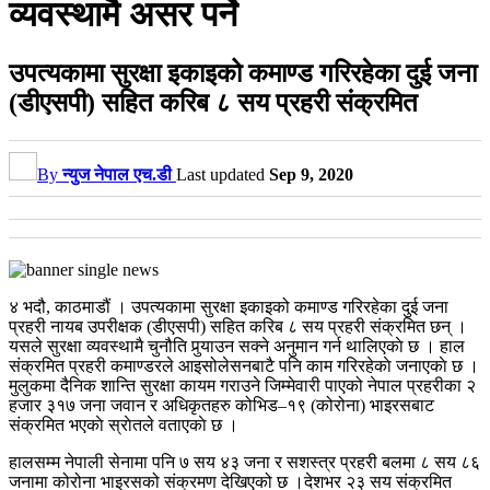
व्यवस्थामै असर पर्ने
उपत्यकामा सुरक्षा इकाइको कमाण्ड गरिरहेका दुई जना
(डीएसपी) सहित करिब ८ सय प्रहरी संक्रमित
By
न्युज नेपाल एच.डी
Last updated
Sep 9, 2020
४ भदौ, काठमाडौं । उपत्यकामा सुरक्षा इकाइको कमाण्ड गरिरहेका दुई जना
प्रहरी नायब उपरीक्षक (डीएसपी) सहित करिब ८ सय प्रहरी संक्रमित छन् ।
यसले सुरक्षा व्यवस्थामै चुनौति पुर्‍याउन सक्ने अनुमान गर्न थालिएकाे छ । हाल
संक्रमित प्रहरी कमाण्डरले आइसोलेसनबाटै पनि काम गरिरहेकाे जनाएकाे छ ।
मुलुकमा दैनिक शान्ति सुरक्षा कायम गराउने जिम्मेवारी पाएको नेपाल प्रहरीका २
हजार ३१७ जना जवान र अधिकृतहरु कोभिड–१९ (कोरोना) भाइरसबाट
संक्रमित भएकाे स्राेतले वताएकाे छ ।
हालसम्म नेपाली सेनामा पनि ७ सय ४३ जना र सशस्त्र प्रहरी बलमा ८ सय ८६
जनामा कोरोना भाइरसको संक्रमण देखिएको छ ।देशभर २३ सय संक्रमित