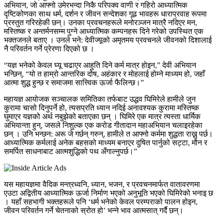
अभियान, जो आफ्नो उमेरभन्दा निकै परिपक्व वाणी र गहिरो आध्यात्मिक
दृष्टिकोणका साथ धर्म, दर्शन र जीवन सन्देशका गूढ भावहरू धाराप्रवाह रूपमा
प्रस्तुत गरिरहेकी छन्। उनका प्रवचनहरूले मनोरञ्जन मात्रै नदिएर मन,
मस्तिष्क र अन्तर्मनसम्म पुग्ने आध्यात्मिक कम्पनहरू दिने गरेको उपस्थित एक
भक्तजनले बताए । उनले भने: देवीज्यूको अमृतमय प्रवचनले जीवनको दिशालाई
नै परिवर्तन गर्ने प्रेरणा दिएको छ ।
“यज्ञ भनेको केवल घ्यू चढाएर आहुति दिने कर्म मात्र होइन,” देवी अभियान
भन्छिन्, “यो त हाम्रो आन्तरिक दोष, अहंकार र मोहलाई होम्ने माध्यम हो, जहाँ
आत्मा शुद्ध हुन्छ र समाजमा सात्त्विक ऊर्जा फैलिन्छ।”
महायज्ञ आयोजक सञ्चालक समितिका तर्फबाट उद्धव घिमिरेले हामीले जुन
कुरामा चासो दिनुपर्ने हो, त्यसप्रति ध्यान नदिई अनावश्यक कुरामा मस्तिष्क
घुमाएर यज्ञको अर्थ नबुझेको बताएका छन् । घिमिरे एक मात्र त्यस्ता धार्मिक
अभियान्ता हुन्, जसले निशुल्क एक करोड गीतादान महाअभियान चलाइरहेका
छन् । उनि भन्छन: अरू जे गर्छन् गरुन्, हामीले त आफ्नो कर्ममा शुद्धता राख्नु पर्छ।
आध्यात्मिक कर्मलाई अनेक बहसको माध्यम बनाएर दुषित पार्नुको सट्टा, मौन र
समर्पित साधनाबाट आत्मशुद्धिको पथ अँगाल्नुपर्छ।”
यस महायज्ञमा वैदिक मन्त्रध्वनि, ध्यान, भजन, र प्रवचनमार्फत वातावरणमा
एउटा अद्वितीय आध्यात्मिक ऊर्जा निर्माण भएको अनुभूति भएको घिमिरेको भनाइ छ
। यहाँ सहभागी भक्तहरूले पनि ‘धर्म भनेको केवल परम्पराको पालन होइन,
जीवन परिवर्तन गर्ने चेतनाको स्रोत हो’ भन्ने भाव आत्मसात् गर्दै छन्।