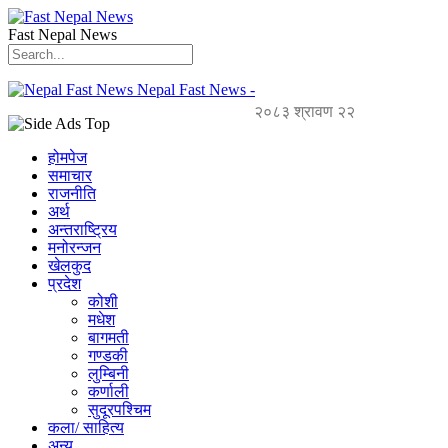
Fast Nepal News
Nepal Fast News -
२०८३ श्रावण २२
होमपेज
समाचार
राजनीति
अर्थ
अन्तराष्ट्रिय
मनोरन्जन
खेलकुद
प्रदेश
कोशी
मधेश
बागमती
गण्डकी
लुम्बिनी
कर्णाली
सुदूरपश्चिम
कला/ साहित्य
अन्य