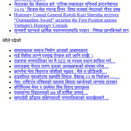
नेपालका देव जैसवाल बने ‘टुरिज्म एम्बासडर युनिभर्स इन्टरनेशनल
२०२६’ किड्स मेल ग्रान्ड विनर, विश्व मञ्चमा नेपालको गौरव उच्च
Honorary Consul General Rajesh Kazi Shrestha receives
“Outstanding Award” securing the First Position among
Vietnam’s Honorary Consuls
सुनसरी घटनाले धार्मिक स्वतन्त्रतामाथि प्रहार : निष्पक्ष छानबिनको माग
धेरैले पढेको
समतामूलक समाज निर्माण आजको आबश्यकता
गाई भैंसीमा लाग्ने प्रमुख रोगहरु वारे जानि राखैां ।
राइनास नगरपालिका भर मै SEE मा प्रथम स्थान हासिल गर्न…
लमजुङमा नेपाल तरुण दलका अध्यक्षहरूको संयुक्त प्रेस…
कांग्रेस नेता शिवराज जोशीको सुझाव : मैले त छोडिसकें…
वाइसीएल नुवाकोटमा सहमति विफल, वैशाख २२ मा निर्वाचन —…
नेवा: राष्ट्रिय परिषद्को पहलमा बिमला महर्जनको जग्गामा तारबार
कीर्तिपुरमा मेयर र उपमेयर बिच विवाद छताछुल्ल
पद्मकन्या विद्यालयको ७७ औं ‌‌वार्षिक ‌उत्सव…
चम्पादेवी डाँडामा दक्षिणकाली नगरपलिकाको चलखेलबारे…