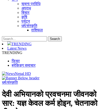
सूचना प्रविधि
अपराध
बिचार
कृषि
पर्यटन
धर्म/संस्कृति
राशिफल
TRENDING
Latest News
TRENDING
फिचर
ब्रेकिङ्ग समाचार
धर्म/संस्कृति
देवी अभियानको प्रवचनमा जीवनको
सार: यज्ञ केवल कर्म होइन, चेतनाको