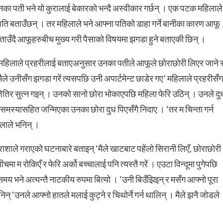
का पती भने यो कुरालाई बेकारको भन्दै अस्वीकार गर्छन् । एक पटक महिलाले
ति बताउँछन् । तर महिलाले भने आफ्ना पतिको डाहा गर्ने बानीका कारण आफू
ो बताउँदै आफूहरुबीच मुख्य गरी पैसाको विषयमा झगडा हुने बताएकी छिन् ।
 महिलाले प्रहरीलाई बताएअनुसार उनका पतीले आफूले छोराछोरी लिएर जाने 
े उनीसँग झगडा गरें त्यसपछि उनी अपार्टमेन्ट छाडेर गए’ महिलाले प्रहरीसँग
तिर सुत्न गइन् । उनको सानो छोरा भोकाएपछि महिला फेरि उठिन् । उनले दु
समस्यासहित जन्मिएका उनका छोरा दुध पिएसँगै निदाए । ‘तर म चिन्ता गर्न
िलाले भनिन् ।
ाले गराएको घटनाबारे बताइन् ‘मैले खाटबाट पहेंलो सिरानी लिएँ, छोराछोरी
मा म रोकिएँ र फेरि अर्को बच्चालाई पनि त्यस्तै गरें । एउटा विन्दूमा पुगेपछि
य भने अत्यन्तै नाटकीय रुपमा बित्यो । ‘उनी बिउँझिइन् र मसँग आफ्नो पूरा
न् ‘उनले आफ्नो हातले मलाई कुट्ने र चिथोर्ने गर्न थालिन् । मैले झनै जोडले