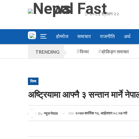
२०८३ श्रावण २२
होमपेज
समाचार
राजनीति
अर्थ
फिचर
ब्रेकिङ्ग समाचार
TRENDING
विश्व
अष्ट्रियामा आफ्नै ३ सन्तान मार्ने ने
On
२०७७ कार्तिक १६, आईतवार ०८:५७ गते
By
न्यूज नेपाल