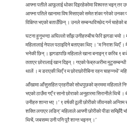
आफ्ना पतीले आफूलाई धोका दिइरहेकोमा विश्वस्त भइन् तर उन
आफ्ना पतिले खानामा विष मिसाएको समेत शंका गरेको उनका प
विक्षिप्त भएको बताउँछिन् । उनले सम्बन्धविच्छेद गर्न चाहेक
घटना हुनुभन्दा अघिल्लो साँझ उनीहरुबीच फेरि झगडा भयो ।
महिलालाई नेपाल पठाइदिने बताएका थिए । ‘म निराश थिएँ । मैल
भनेकी छिन् । झगडापछि महिलाले खाना बनाइन् र करिब ९ बजे
तताएर छोरालाई खान दिइन् । गएको फेब्रुअरीमा मुटुसम्बन्धी 
थालें । म डराएकी थिएँ र म छोराछोरीबिना रहन चाहन्नथें’ मह
आँखामा आँसुसहित प्रहरीको सोधपुछको क्रममा महिलाले निराश
भएको ठाउँमा गएँ र सानो छोराको अनुहारमा सिरानीले थिचें । बीच
उनीहरु शान्त भए ।’ ९ वर्षकी ठूली छोरीको जीवनको अन्तिम सम
शक्ति लगाएर लडिन्’ महिलाले आफ्नी छोरीको पीडा सम्झिँदै भनि
थिचें, जबसम्म उनी पनि पूरै शान्त भइनन् ।’