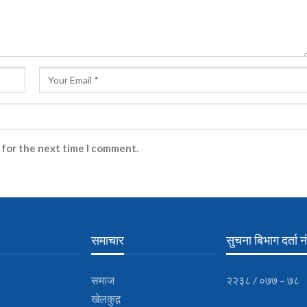
 for the next time I comment.
समाचार
सुचना बिभाग दर्ता नं
समाज
२२३८ / ०७७ – ७८
खेलकुद़़