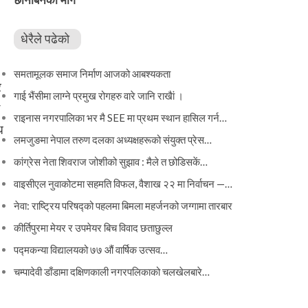
धेरैले पढेको
समतामूलक समाज निर्माण आजको आबश्यकता
र
गाई भैंसीमा लाग्ने प्रमुख रोगहरु वारे जानि राखैां ।
राइनास नगरपालिका भर मै SEE मा प्रथम स्थान हासिल गर्न…
ध
लमजुङमा नेपाल तरुण दलका अध्यक्षहरूको संयुक्त प्रेस…
कांग्रेस नेता शिवराज जोशीको सुझाव : मैले त छोडिसकें…
वाइसीएल नुवाकोटमा सहमति विफल, वैशाख २२ मा निर्वाचन —…
नेवा: राष्ट्रिय परिषद्को पहलमा बिमला महर्जनको जग्गामा तारबार
कीर्तिपुरमा मेयर र उपमेयर बिच विवाद छताछुल्ल
पद्मकन्या विद्यालयको ७७ औं ‌‌वार्षिक ‌उत्सव…
चम्पादेवी डाँडामा दक्षिणकाली नगरपलिकाको चलखेलबारे…