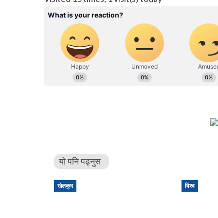
यो पनि पढ्नुस
खेलकुद
विश्व