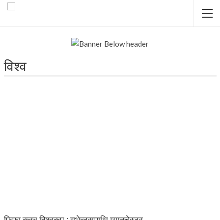
विश्व
फिफा क्लब विश्वकप : युभेन्ट्समाथि म्यानचेस्टर…