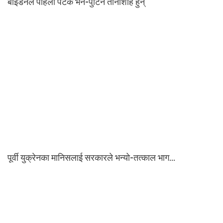
बाइडेनले पहिलो पटक भने-पुटिन तानाशाह हुन्
पूर्वी युक्रेनका मानिसलाई सरकारले भन्यो-तत्काल भाग…