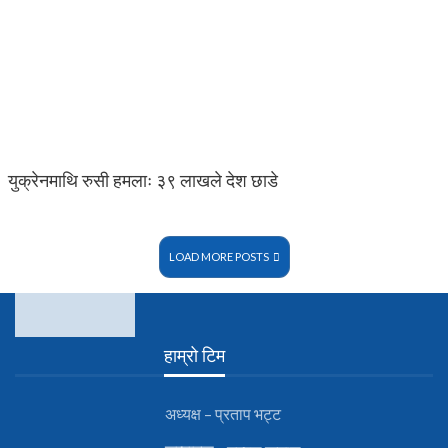
युक्रेनमाथि रुसी हमलाः ३९ लाखले देश छाडे
LOAD MORE POSTS
हाम्रो टिम
अध्यक्ष – प्रताप भट्ट