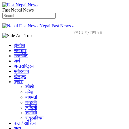
Fast Nepal News
Nepal Fast News -
२०८३ श्रावण २४
होमपेज
समाचार
राजनीति
अर्थ
अन्तराष्ट्रिय
मनोरन्जन
खेलकुद
प्रदेश
कोशी
मधेश
बागमती
गण्डकी
लुम्बिनी
कर्णाली
सुदूरपश्चिम
कला/ साहित्य
अन्य