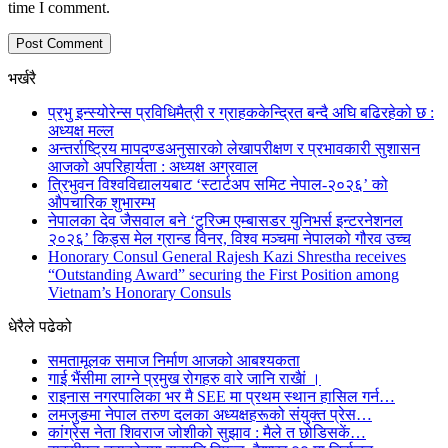
time I comment.
भर्खरै
प्रभु इन्स्योरेन्स प्रविधिमैत्री र ग्राहककेन्द्रित बन्दै अघि बढिरहेको छ :
अध्यक्ष मल्ल
अन्तर्राष्ट्रिय मापदण्डअनुसारको लेखापरीक्षण र प्रभावकारी सुशासन
आजको अपरिहार्यता : अध्यक्ष अग्रवाल
त्रिभुवन विश्वविद्यालयबाट ‘स्टार्टअप समिट नेपाल-२०२६’ को
औपचारिक शुभारम्भ
नेपालका देव जैसवाल बने ‘टुरिज्म एम्बासडर युनिभर्स इन्टरनेशनल
२०२६’ किड्स मेल ग्रान्ड विनर, विश्व मञ्चमा नेपालको गौरव उच्च
Honorary Consul General Rajesh Kazi Shrestha receives
“Outstanding Award” securing the First Position among
Vietnam’s Honorary Consuls
धेरैले पढेको
समतामूलक समाज निर्माण आजको आबश्यकता
गाई भैंसीमा लाग्ने प्रमुख रोगहरु वारे जानि राखैां ।
राइनास नगरपालिका भर मै SEE मा प्रथम स्थान हासिल गर्न…
लमजुङमा नेपाल तरुण दलका अध्यक्षहरूको संयुक्त प्रेस…
कांग्रेस नेता शिवराज जोशीको सुझाव : मैले त छोडिसकें…