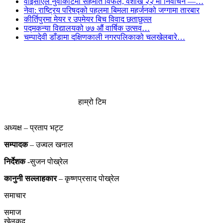
वाइसीएल नुवाकोटमा सहमति विफल, वैशाख २२ मा निर्वाचन —…
नेवा: राष्ट्रिय परिषद्को पहलमा बिमला महर्जनको जग्गामा तारबार
कीर्तिपुरमा मेयर र उपमेयर बिच विवाद छताछुल्ल
पद्मकन्या विद्यालयको ७७ औं ‌‌वार्षिक ‌उत्सव…
चम्पादेवी डाँडामा दक्षिणकाली नगरपलिकाको चलखेलबारे…
हाम्रो टिम
अध्यक्ष – प्रताप भट्ट
सम्पादक
– उज्वल खनाल
निर्देशक
-सुजन पोख्रेल
कानुनी
सल्लाहकार
– कृष्णप्रसाद पोख्रेल
समाचार
समाज
खेलकुद़़